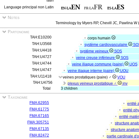
latin
Language principal non Latin
Notes
Terminology by Myers RP, Chevill JC, Pawlina W (
Partonomie
TAH:E10200
corps humain
TAH:U3568
système cardiovasculaire
SO
TAH:U4418
système veineux
SOS
TAH:U4727
veine creuse inférieure
SOS
TAH:U4744
veine iliaque commune (paire)
UOS
TAH:U4747
veine iliaque interne (paire)
UOU
TAH:U11418
veines prostatiques (paire) ♂
VOU
TAH:U4756
plexus veineux prostatique ♂
inv
Total
3 children
Taxonomie
FMA:62955
entité
FMA:61775
entité p
FMA:67165
entité matér
FMA:305751
structure ana
FMA:67135
structure anato
FMA:82472
partie cardinale d