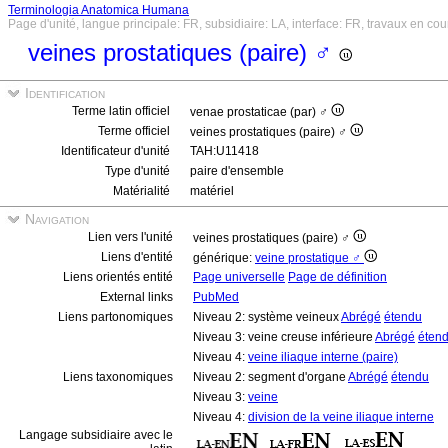
Terminologia Anatomica Humana
Page d'unité, langue principale: FR, subsidiaire: LA, interface: FR, travaux en cou
veines prostatiques (paire) ♂
Identification
Terme latin officiel
venae prostaticae (par) ♂
Terme officiel
veines prostatiques (paire) ♂
Identificateur d'unité
TAH:U11418
Type d'unité
paire d'ensemble
Matérialité
matériel
Navigation
Lien vers l'unité
veines prostatiques (paire) ♂
Liens d'entité
générique:
veine prostatique ♂
Liens orientés entité
Page universelle
Page de définition
External links
PubMed
Liens partonomiques
Niveau 2: système veineux
Abrégé
étendu
Niveau 3: veine creuse inférieure
Abrégé
éten
Niveau 4:
veine iliaque interne (paire)
Liens taxonomiques
Niveau 2: segment d'organe
Abrégé
étendu
Niveau 3:
veine
Niveau 4:
division de la veine iliaque interne
Langage subsidiaire avec le