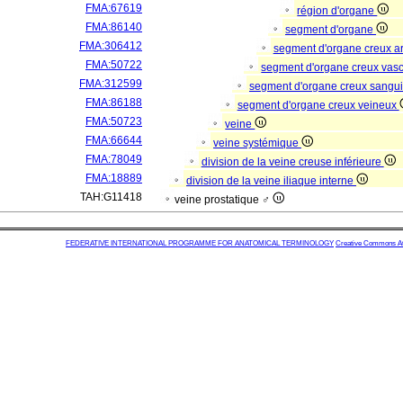
FMA:67619
région d'organe
FMA:86140
segment d'organe
FMA:306412
segment d'organe creux a
FMA:50722
segment d'organe creux vas
FMA:312599
segment d'organe creux sangu
FMA:86188
segment d'organe creux veineux
FMA:50723
veine
FMA:66644
veine systémique
FMA:78049
division de la veine creuse inférieure
FMA:18889
division de la veine iliaque interne
TAH:G11418
veine prostatique ♂
FEDERATIVE INTERNATIONAL PROGRAMME FOR ANATOMICAL TERMINOLOGY
Creative Commons Attr