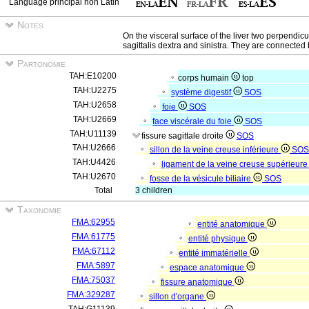
Language principal non Latin
Notes
On the visceral surface of the liver two perpendicu
sagittalis dextra and sinistra. They are connected 
Partonomie
TAH:E10200
corps humain
top
TAH:U2275
système digestif
SOS
TAH:U2658
foie
SOS
TAH:U2669
face viscérale du foie
SOS
TAH:U11139
fissure sagittale droite
SOS
TAH:U2666
sillon de la veine creuse inférieure
SOS
TAH:U4426
ligament de la veine creuse supérieur
TAH:U2670
fosse de la vésicule biliaire
SOS
Total
3 children
Taxonomie
FMA:62955
entité anatomique
FMA:61775
entité physique
FMA:67112
entité immatérielle
FMA:5897
espace anatomique
FMA:75037
fissure anatomique
FMA:329287
sillon d'organe