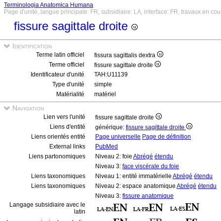
Terminologia Anatomica Humana
Page d'unité, langue principale: FR, subsidiaire: LA, interface: FR, travaux en cou
fissure sagittale droite
Identification
Terme latin officiel
fissura sagittalis dextra
Terme officiel
fissure sagittale droite
Identificateur d'unité
TAH:U11139
Type d'unité
simple
Matérialité
matériel
Navigation
Lien vers l'unité
fissure sagittale droite
Liens d'entité
générique:
fissure sagittale droite
Liens orientés entité
Page universelle
Page de définition
External links
PubMed
Liens partonomiques
Niveau 2: foie
Abrégé
étendu
Niveau 3:
face viscérale du foie
Liens taxonomiques
Niveau 1: entité immatérielle
Abrégé
étendu
Liens taxonomiques
Niveau 2: espace anatomique
Abrégé
étendu
Niveau 3:
fissure anatomique
Langage subsidiaire avec le
latin