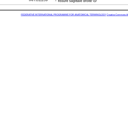
TAH:G11139
fissure sagittale droite
FEDERATIVE INTERNATIONAL PROGRAMME FOR ANATOMICAL TERMINOLOGY
Creative Commons Attr