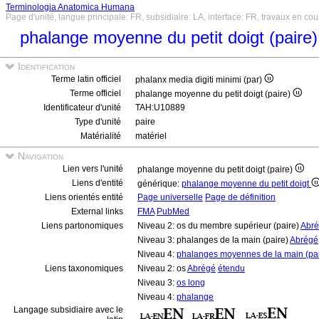
Terminologia Anatomica Humana
Page d'unité, langue principale: FR, subsidiaire: LA, interface: FR, travaux en cou
phalange moyenne du petit doigt (paire
Identification
Terme latin officiel
phalanx media digiti minimi (par)
Terme officiel
phalange moyenne du petit doigt (paire)
Identificateur d'unité
TAH:U10889
Type d'unité
paire
Matérialité
matériel
Navigation
Lien vers l'unité
phalange moyenne du petit doigt (paire)
Liens d'entité
générique:
phalange moyenne du petit doigt
Liens orientés entité
Page universelle
Page de définition
External links
FMA
PubMed
Liens partonomiques
Niveau 2: os du membre supérieur (paire)
Abr
Niveau 3: phalanges de la main (paire)
Abrégé
Niveau 4:
phalanges moyennes de la main (pai
Liens taxonomiques
Niveau 2: os
Abrégé
étendu
Niveau 3:
os long
Niveau 4:
phalange
Langage subsidiaire avec le