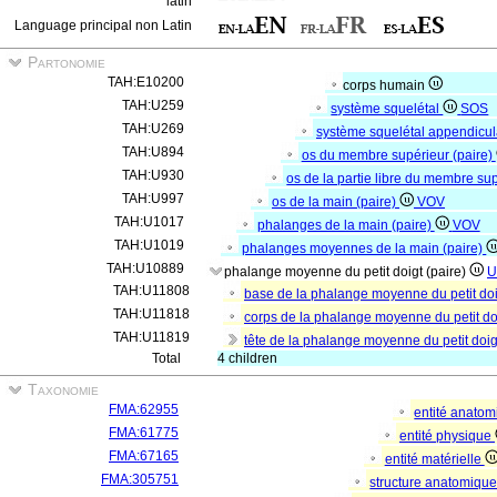
latin
Language principal non Latin
Partonomie
TAH:E10200
corps humain
TAH:U259
système squelétal
SOS
TAH:U269
système squelétal appendicul
TAH:U894
os du membre supérieur (paire)
TAH:U930
os de la partie libre du membre su
TAH:U997
os de la main (paire)
VOV
TAH:U1017
phalanges de la main (paire)
VOV
TAH:U1019
phalanges moyennes de la main (paire)
TAH:U10889
phalange moyenne du petit doigt (paire)
U
TAH:U11808
base de la phalange moyenne du petit doi
TAH:U11818
corps de la phalange moyenne du petit do
TAH:U11819
tête de la phalange moyenne du petit doig
Total
4 children
Taxonomie
FMA:62955
entité anato
FMA:61775
entité physique
FMA:67165
entité matérielle
FMA:305751
structure anatomiqu