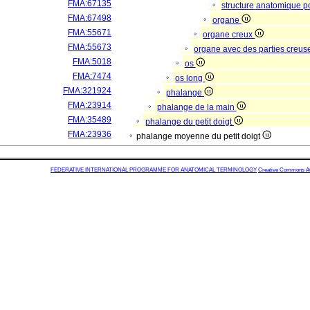
FMA:67135
structure anatomique p
FMA:67498
organe
FMA:55671
organe creux
FMA:55673
organe avec des parties creus
FMA:5018
os
FMA:7474
os long
FMA:321924
phalange
FMA:23914
phalange de la main
FMA:35489
phalange du petit doigt
FMA:23936
phalange moyenne du petit doigt
FEDERATIVE INTERNATIONAL PROGRAMME FOR ANATOMICAL TERMINOLOGY
Creative Commons Attr