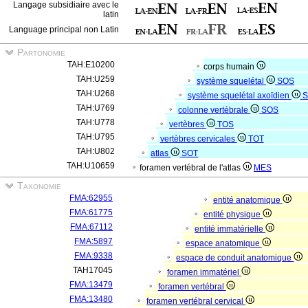
Langage subsidiaire avec le
latin
Language principal non Latin
Partonomie
TAH:E10200
corps humain
TAH:U259
système squelétal
SOS
TAH:U268
système squelétal axoïdien
S
TAH:U769
colonne vertébrale
SOS
TAH:U778
vertèbres
TOS
TAH:U795
vertèbres cervicales
TOT
TAH:U802
atlas
SOT
TAH:U10659
foramen vertébral de l'atlas
MES
Taxonomie
FMA:62955
entité anatomique
FMA:61775
entité physique
FMA:67112
entité immatérielle
FMA:5897
espace anatomique
FMA:9338
espace de conduit anatomique
TAH17045
foramen immatériel
FMA:13479
foramen vertébral
FMA:13480
foramen vertébral cervical