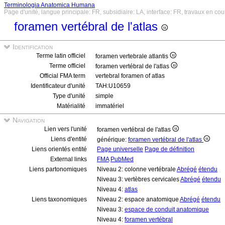
Terminologia Anatomica Humana
Page d'unité, langue principale: FR, subsidiaire: LA, interface: FR, travaux en cou
foramen vertébral de l'atlas
Identification
Terme latin officiel
foramen vertebrale atlantis
Terme officiel
foramen vertébral de l'atlas
Official FMA term
vertebral foramen of atlas
Identificateur d'unité
TAH:U10659
Type d'unité
simple
Matérialité
immatériel
Navigation
Lien vers l'unité
foramen vertébral de l'atlas
Liens d'entité
générique:
foramen vertébral de l'atlas
Liens orientés entité
Page universelle
Page de définition
External links
FMA
PubMed
Liens partonomiques
Niveau 2: colonne vertébrale
Abrégé
étendu
Niveau 3: vertèbres cervicales
Abrégé
étendu
Niveau 4:
atlas
Liens taxonomiques
Niveau 2: espace anatomique
Abrégé
étendu
Niveau 3:
espace de conduit anatomique
Niveau 4:
foramen vertébral