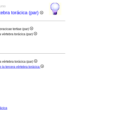
curso
tebra torácica (par)
oracicae tertiae (par)
a vértebra torácica (par)
a vértebra torácica (par)
e la tercera vértebra torácica
rácica