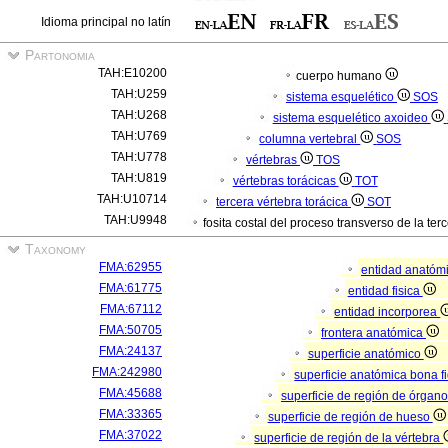
Idioma principal no latín
Partonomia
TAH:E10200
cuerpo humano
TAH:U259
sistema esquelético
SOS
TAH:U268
sistema esquelético axoideo
TAH:U769
columna vertebral
SOS
TAH:U778
vértebras
TOS
TAH:U819
vértebras torácicas
TOT
TAH:U10714
tercera vértebra torácica
SOT
TAH:U9948
fosita costal del proceso transverso de la ter
Taxonomy
FMA:62955
entidad anatóm
FMA:61775
entidad fisica
FMA:67112
entidad incorporea
FMA:50705
frontera anatómica
FMA:24137
superficie anatómico
FMA:242980
superficie anatómica bona f
FMA:45688
superficie de región de órgan
FMA:33365
superficie de región de hueso
FMA:37022
superficie de región de la vértebra