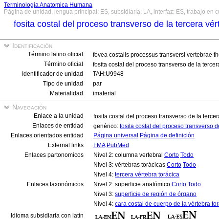
Terminologia Anatomica Humana
Página de unidad, lengua principal: ES, subsidiaria: LA, interfaz: ES, trabajo en 
fosita costal del proceso transverso de la tercera vér
Identificación
Término latino oficial
fovea costalis processus transversi vertebrae th
Término oficial
fosita costal del proceso transverso de la tercer
Identificador de unidad
TAH:U9948
Tipo de unidad
par
Materialidad
imaterial
Navegación
Enlace a la unidad
fosita costal del proceso transverso de la tercer
Enlaces de entidad
genérico:
fosita costal del proceso transverso d
Enlaces orientados entidad
Página universal
Página de definición
External links
FMA
PubMed
Enlaces partonomicos
Nivel 2: columna vertebral
Corto
Todo
Nivel 3: vértebras torácicas
Corto
Todo
Nivel 4:
tercera vértebra torácica
Enlaces taxonómicos
Nivel 2: superficie anatómico
Corto
Todo
Nivel 3:
superficie de región de órgano
Nivel 4:
cara costal de cuerpo de la vértebra to
Idioma subsidiaria con latín