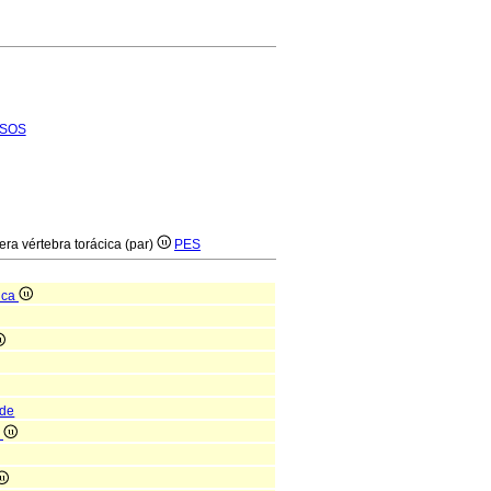
SOS
cera vértebra torácica (par)
PES
ica
ide
o