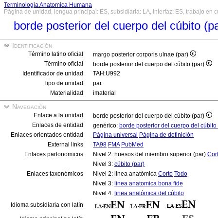
Terminologia Anatomica Humana
Página de unidad, lengua principal: ES, subsidiaria: LA, interfaz: ES, trabajo en 
borde posterior del cuerpo del cúbito (p
Identificación
Término latino oficial
margo posterior corporis ulnae (par)
Término oficial
borde posterior del cuerpo del cúbito (par)
Identificador de unidad
TAH:U992
Tipo de unidad
par
Materialidad
imaterial
Navegación
Enlace a la unidad
borde posterior del cuerpo del cúbito (par)
Enlaces de entidad
genérico:
borde posterior del cuerpo del cúbito
Enlaces orientados entidad
Página universal
Página de definición
External links
TA98
FMA
PubMed
Enlaces partonomicos
Nivel 2: huesos del miembro superior (par)
Cor
Nivel 3:
cúbito (par)
Enlaces taxonómicos
Nivel 2: linea anatómica
Corto
Todo
Nivel 3:
linea anatomica bona fide
Nivel 4:
linea anatómica del cúbito
Idioma subsidiaria con latín