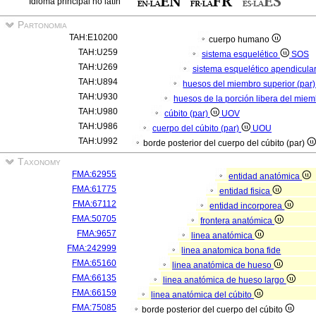
Idioma principal no latín
Partonomia
TAH:E10200
cuerpo humano
TAH:U259
sistema esquelético
SOS
TAH:U269
sistema esquelético apendicula
TAH:U894
huesos del miembro superior (par
TAH:U930
huesos de la porción libera del miem
TAH:U980
cúbito (par)
UOV
TAH:U986
cuerpo del cúbito (par)
UOU
TAH:U992
borde posterior del cuerpo del cúbito (par)
Taxonomy
FMA:62955
entidad anatómica
FMA:61775
entidad fisica
FMA:67112
entidad incorporea
FMA:50705
frontera anatómica
FMA:9657
linea anatómica
FMA:242999
linea anatomica bona fide
FMA:65160
linea anatómica de hueso
FMA:66135
linea anatómica de hueso largo
FMA:66159
linea anatómica del cúbito
FMA:75085
borde posterior del cuerpo del cúbito