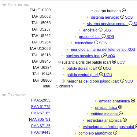
Partonomia
TAH:E10200
cuerpo humano
TAH:U5062
sistema nervioso
SOS
TAH:U5068
sistema nervioso central
S
TAH:U5257
encéfalo
SOS
TAH:U5262
prosencéfalo
SOS
TAH:U5264
telencéfalo
SOS
TAH:U12096
morfologia interna del telencéfalo
XOS
TAH:U6216
núcleos basales (par)
VOX
TAH:U9845
sustancia gris del pálido (par)
UOV
TAH:U6234
pálido dorsal (par)
UOU
TAH:U9145
pálido ventral (par)
UOU
TAH:U8800
neuronas del globo pálido (par)
VOU
Total
5 children
Taxonomy
FMA:62955
entidad anatómica
FMA:61775
entidad fisica
FMA:67165
entidad material
FMA:305751
estructura anatómica
FMA:67135
estructura anatómica postnatal
FMA:49443
complejo anatómico