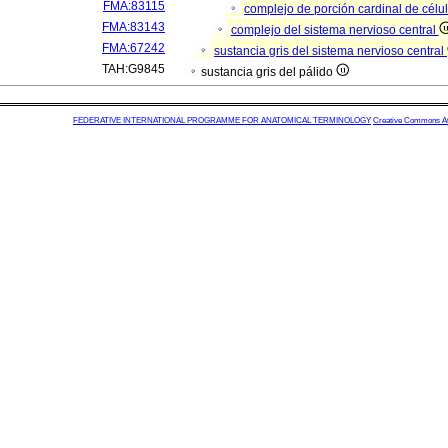
FMA:83115
complejo de porción cardinal de célu
FMA:83143
complejo del sistema nervioso central
FMA:67242
sustancia gris del sistema nervioso central
TAH:G9845
sustancia gris del pálido
FEDERATIVE INTERNATIONAL PROGRAMME FOR ANATOMICAL TERMINOLOGY
Creative Commons Attr