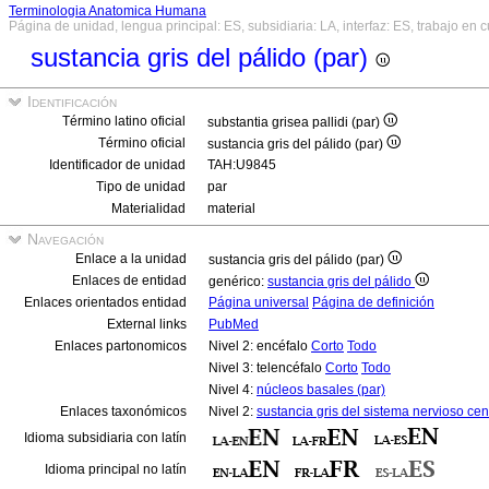
Terminologia Anatomica Humana
Página de unidad, lengua principal: ES, subsidiaria: LA, interfaz: ES, trabajo en 
sustancia gris del pálido (par)
Identificación
Término latino oficial
substantia grisea pallidi (par)
Término oficial
sustancia gris del pálido (par)
Identificador de unidad
TAH:U9845
Tipo de unidad
par
Materialidad
material
Navegación
Enlace a la unidad
sustancia gris del pálido (par)
Enlaces de entidad
genérico:
sustancia gris del pálido
Enlaces orientados entidad
Página universal
Página de definición
External links
PubMed
Enlaces partonomicos
Nivel 2: encéfalo
Corto
Todo
Nivel 3: telencéfalo
Corto
Todo
Nivel 4:
núcleos basales (par)
Enlaces taxonómicos
Nivel 2:
sustancia gris del sistema nervioso cen
Idioma subsidiaria con latín
Idioma principal no latín