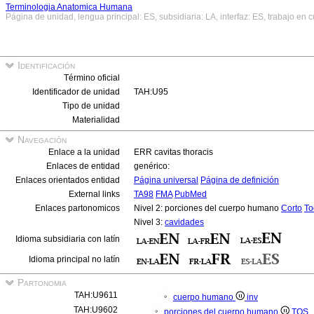
Terminologia Anatomica Humana
Página de unidad, lengua principal: ES, subsidiaria: LA, interfaz: ES, trabajo en 
Identificación
Término oficial
Identificador de unidad
TAH:U95
Tipo de unidad
Materialidad
Navegación
Enlace a la unidad
ERR cavitas thoracis
Enlaces de entidad
genérico:
Enlaces orientados entidad
Página universal
Página de definición
External links
TA98
FMA
PubMed
Enlaces partonomicos
Nivel 2: porciones del cuerpo humano
Corto
To
Nivel 3:
cavidades
Idioma subsidiaria con latín
Idioma principal no latín
Partonomia
TAH:U9611
cuerpo humano
inv
TAH:U9602
porciones del cuerpo humano
TOS