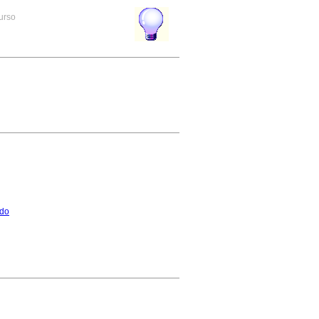
curso
do