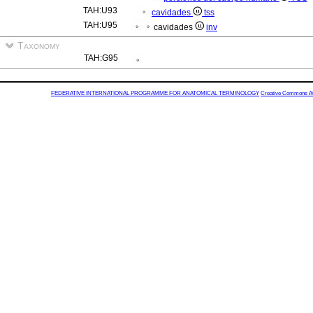
TAH:U93
cavidades
tss
TAH:U95
cavidades
inv
Taxonomy
TAH:G95
FEDERATIVE INTERNATIONAL PROGRAMME FOR ANATOMICAL TERMINOLOGY
Creative Commons Attr