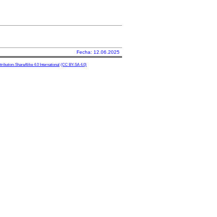
Fecha: 12.06.2025
ibution-ShareAlike 4.0 International
(CC BY-SA 4.0)