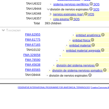
TAH:U6322
sistema nervioso periférico
SOS
TAH:U9444
división de nervios espinales
SOS
TAH:U6348
nervios espinales (par)
VOS
TAH:U6357
cola equina
SOS
Total
393 children
Taxonomy
FMA:62955
entidad anatómica
FMA:61775
entidad fisica
FMA:67165
entidad material
TAH10132
entidad material agregata
FMA:329058
FMA:78590
FMA:45638
división del sistema nervioso
FMA:65565
división de sistema nervioso somatico
TAH:G9444
división de nervios espinales
FEDERATIVE INTERNATIONAL PROGRAMME FOR ANATOMICAL TERMINOLOGY
Creative Commons Attr