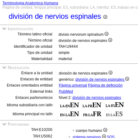
Terminologia Anatomica Humana
Página de unidad, lengua principal: ES, subsidiaria: LA, interfaz: ES, trabajo en 
división de nervios espinales
Identificación
Término latino oficial
divisio nervorum spinalium
Término oficial
división de nervios espinales
Identificador de unidad
TAH:U9444
Tipo de unidad
simple
Materialidad
material
Navegación
Enlace a la unidad
división de nervios espinales
Enlaces de entidad
genérico:
división de nervios espinales
Enlaces orientados entidad
Página universal
Página de definición
External links
PubMed
Enlaces partonomicos
Nivel 2:
división de nervios espinales
Idioma subsidiaria con latín
Idioma principal no latín
Partonomia
TAH:E10200
cuerpo humano
TAH:U5062
sistema nervioso
SOS