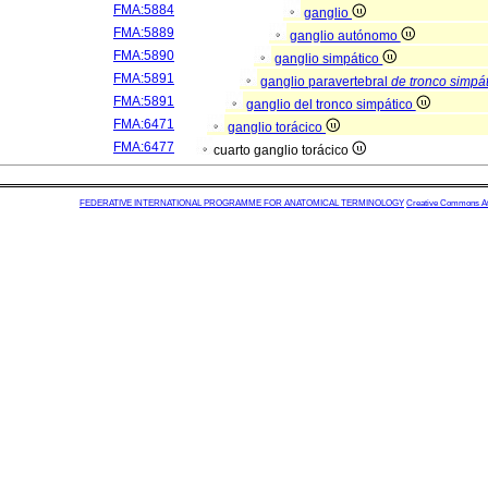
FMA:5884
ganglio
FMA:5889
ganglio autónomo
FMA:5890
ganglio simpático
FMA:5891
ganglio paravertebral
de tronco simpá
FMA:5891
ganglio del tronco simpático
FMA:6471
ganglio torácico
FMA:6477
cuarto ganglio torácico
FEDERATIVE INTERNATIONAL PROGRAMME FOR ANATOMICAL TERMINOLOGY
Creative Commons Attr