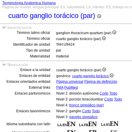
Terminologia Anatomica Humana
Página de unidad, lengua principal: ES, subsidiaria: LA, interfaz: ES, trabajo en 
cuarto ganglio torácico (par)
Identificación
Término latino oficial
ganglion thoracicum quartum (par)
Término oficial
cuarto ganglio torácico (par)
Identificador de unidad
TAH:U9424
Tipo de unidad
par
Materialidad
material
Navegación
Enlace a la unidad
cuarto ganglio torácico (par)
Enlaces de entidad
genérico:
cuarto ganglio torácico
Enlaces orientados entidad
Página universal
Página de definición
External links
FMA
PubMed
Enlaces partonomicos
Nivel 2: división autónoma
Corto
Todo
Nivel 3: porción toracolumbar
Corto
Todo
Nivel 4:
tronco simpático (par)
Enlaces taxonómicos
Nivel 2: ganglio
Corto
Todo
Nivel 3:
ganglio simpático
Idioma subsidiaria con latín