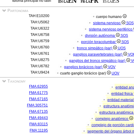
Idioma principal no latín
Partonomia
TAH:E10200
cuerpo humano
TAH:U5062
sistema nervioso
SOS
TAH:U6322
sistema nervioso periférico
TAH:U6758
división autónoma
SOS
TAH:U6759
porción toracolumbar
SOS
TAH:U6760
tronco simpático (par)
UOS
TAH:U6761
ganglios paravertebrales (par)
VO
TAH:U8275
ganglios del tronco simpático (par)
V
TAH:U6782
ganglios torácicos (par)
VOV
TAH:U9424
cuarto ganglio torácico (par)
UOV
Taxonomy
FMA:62955
entidad an
FMA:61775
entidad fisica
FMA:67165
entidad materia
FMA:305751
estructura anatóm
FMA:67135
estructura anatómica
FMA:49443
complejo anatómico
FMA:83115
complejo de porción cardi
FMA:11195
segmento del órgano árbol 