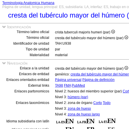
Terminologia Anatomica Humana
Página de unidad, lengua principal: ES, subsidiaria: LA, interfaz: ES, trabajo en 
cresta del tubérculo mayor del húmero 
Identificación
Término latino oficial
crista tuberculi majoris humeri (par)
Término oficial
cresta del tubérculo mayor del húmero (par)
Identificador de unidad
TAH:U938
Tipo de unidad
par
Materialidad
material
Navegación
Enlace a la unidad
cresta del tubérculo mayor del húmero (par)
Enlaces de entidad
genérico:
cresta del tubérculo mayor del húme
Enlaces orientados entidad
Página universal
Página de definición
External links
TA98
FMA
PubMed
Enlaces partonomicos
Nivel 2: huesos del miembro superior (par)
Cor
Nivel 3:
húmero (par)
Enlaces taxonómicos
Nivel 2: zona de órgano
Corto
Todo
Nivel 3:
zona de hueso
Nivel 4:
zona de hueso largo
Idioma subsidiaria con latín