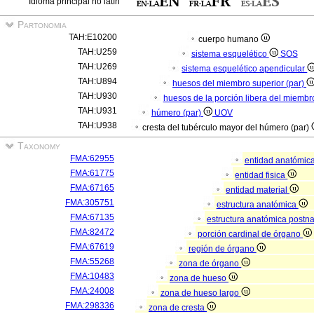
Idioma principal no latín
Partonomia
TAH:E10200
cuerpo humano
TAH:U259
sistema esquelético
SOS
TAH:U269
sistema esquelético apendicular
TAH:U894
huesos del miembro superior (par)
TAH:U930
huesos de la porción libera del miembr
TAH:U931
húmero (par)
UOV
TAH:U938
cresta del tubérculo mayor del húmero (par)
Taxonomy
FMA:62955
entidad anatómic
FMA:61775
entidad fisica
FMA:67165
entidad material
FMA:305751
estructura anatómica
FMA:67135
estructura anatómica postn
FMA:82472
porción cardinal de órgano
FMA:67619
región de órgano
FMA:55268
zona de órgano
FMA:10483
zona de hueso
FMA:24008
zona de hueso largo
FMA:298336
zona de cresta