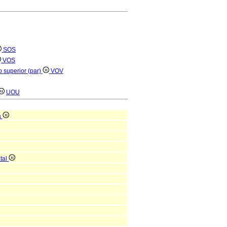
SOS
VOS
o superior (par)
VOV
UOU
a
atal