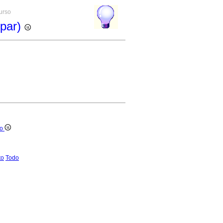
curso
(par)
ro
to
Todo