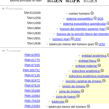
Idioma principal no latín
Partonomia
TAH:E10200
cuerpo humano
TAH:U259
sistema esquelético
SOS
TAH:U269
sistema esquelético apendicular
TAH:U894
huesos del miembro superior (par)
TAH:U930
huesos de la porción libera del miembr
TAH:U931
húmero (par)
UOV
TAH:U936
tubérculo menor del húmero (par)
UOU
Taxonomy
FMA:62955
entidad anatómica
FMA:61775
entidad fisica
FMA:67165
entidad material
FMA:305751
estructura anatómica
FMA:67135
estructura anatómica postnata
FMA:82472
porción cardinal de órgano
FMA:67619
región de órgano
FMA:55268
zona de órgano
FMA:10483
zona de hueso
FMA:75429
tubérculo
FMA:23393
tubérculo menor del húmero