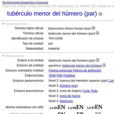
Terminologia Anatomica Humana
Página de unidad, lengua principal: ES, subsidiaria: LA, interfaz: ES, trabajo en 
tubérculo menor del húmero (par)
Identificación
Término latino oficial
tuberculum minus humeri (par)
Término oficial
tubérculo menor del húmero (par)
Identificador de unidad
TAH:U936
Tipo de unidad
par
Materialidad
material
Navegación
Enlace a la unidad
tubérculo menor del húmero (par)
Enlaces de entidad
genérico:
tubérculo menor del húmero
Enlaces orientados entidad
Página universal
Página de definición
External links
TA98
FMA
PubMed
Enlaces partonomicos
Nivel 2: huesos del miembro superior (par)
Cor
Nivel 3:
húmero (par)
Enlaces taxonómicos
Nivel 2: zona de órgano
Corto
Todo
Nivel 3:
zona de hueso
Nivel 4:
tubérculo
Idioma subsidiaria con latín