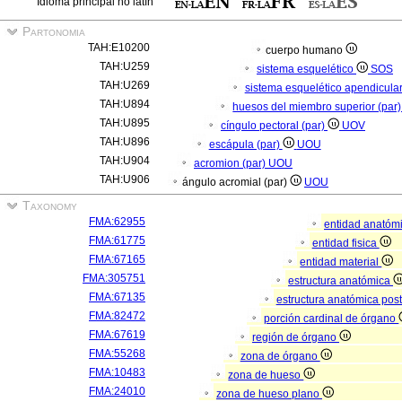
Idioma principal no latín
Partonomia
TAH:E10200
cuerpo humano
TAH:U259
sistema esquelético
SOS
TAH:U269
sistema esquelético apendicula
TAH:U894
huesos del miembro superior (par
TAH:U895
cíngulo pectoral (par)
UOV
TAH:U896
escápula (par)
UOU
TAH:U904
acromion (par)
UOU
TAH:U906
ángulo acromial (par)
UOU
Taxonomy
FMA:62955
entidad anatóm
FMA:61775
entidad fisica
FMA:67165
entidad material
FMA:305751
estructura anatómica
FMA:67135
estructura anatómica pos
FMA:82472
porción cardinal de órgano
FMA:67619
región de órgano
FMA:55268
zona de órgano
FMA:10483
zona de hueso
FMA:24010
zona de hueso plano