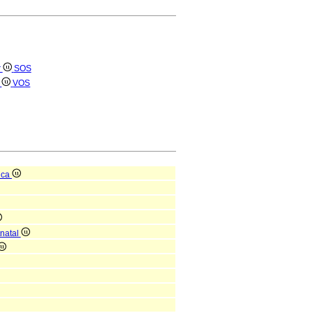
r
SOS
)
VOS
ica
tnatal