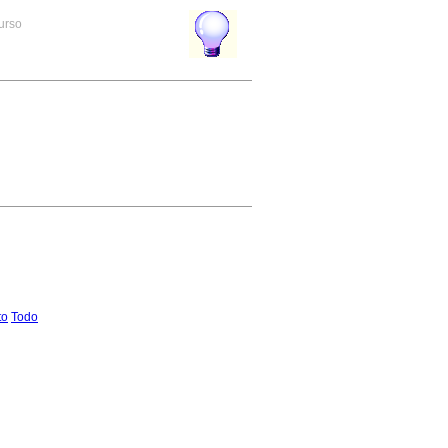
curso
to
Todo