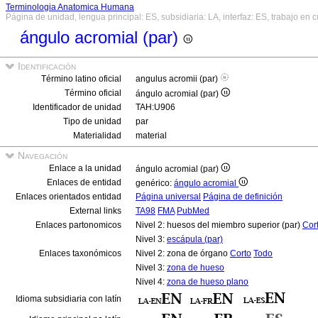
Terminologia Anatomica Humana
Página de unidad, lengua principal: ES, subsidiaria: LA, interfaz: ES, trabajo en 
ángulo acromial (par)
Identificación
Término latino oficial
angulus acromii (par)
Término oficial
ángulo acromial (par)
Identificador de unidad
TAH:U906
Tipo de unidad
par
Materialidad
material
Navegación
Enlace a la unidad
ángulo acromial (par)
Enlaces de entidad
genérico:
ángulo acromial
Enlaces orientados entidad
Página universal
Página de definición
External links
TA98
FMA
PubMed
Enlaces partonomicos
Nivel 2: huesos del miembro superior (par)
Cor
Nivel 3:
escápula (par)
Enlaces taxonómicos
Nivel 2: zona de órgano
Corto
Todo
Nivel 3:
zona de hueso
Nivel 4:
zona de hueso plano
Idioma subsidiaria con latín