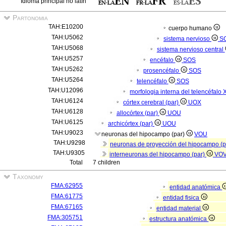
Idioma principal no latín
Partonomia
TAH:E10200
cuerpo humano
TAH:U5062
sistema nervioso
S
TAH:U5068
sistema nervioso central
TAH:U5257
encéfalo
SOS
TAH:U5262
prosencéfalo
SOS
TAH:U5264
telencéfalo
SOS
TAH:U12096
morfologia interna del telencéfalo
TAH:U6124
córtex cerebral (par)
UOX
TAH:U6128
allocórtex (par)
UOU
TAH:U6125
archicórtex (par)
UOU
TAH:U9023
neuronas del hipocampo (par)
VOU
TAH:U9298
neuronas de proyección del hipocampo (
TAH:U9305
interneuronas del hipocampo (par)
VO
Total
7 children
Taxonomy
FMA:62955
entidad anatómica
FMA:61775
entidad fisica
FMA:67165
entidad material
FMA:305751
estructura anatómica