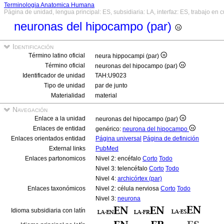
Terminologia Anatomica Humana
Página de unidad, lengua principal: ES, subsidiaria: LA, interfaz: ES, trabajo en 
neuronas del hipocampo (par)
Identificación
Término latino oficial
neura hippocampi (par)
Término oficial
neuronas del hipocampo (par)
Identificador de unidad
TAH:U9023
Tipo de unidad
par de junto
Materialidad
material
Navegación
Enlace a la unidad
neuronas del hipocampo (par)
Enlaces de entidad
genérico:
neurona del hipocampo
Enlaces orientados entidad
Página universal
Página de definición
External links
PubMed
Enlaces partonomicos
Nivel 2: encéfalo
Corto
Todo
Nivel 3: telencéfalo
Corto
Todo
Nivel 4:
archicórtex (par)
Enlaces taxonómicos
Nivel 2: célula nerviosa
Corto
Todo
Nivel 3:
neurona
Idioma subsidiaria con latín