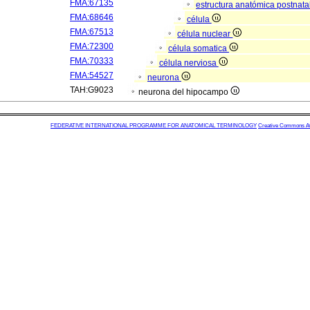
FMA:67135
estructura anatómica postnata
FMA:68646
célula
FMA:67513
célula nuclear
FMA:72300
célula somatica
FMA:70333
célula nerviosa
FMA:54527
neurona
TAH:G9023
neurona del hipocampo
FEDERATIVE INTERNATIONAL PROGRAMME FOR ANATOMICAL TERMINOLOGY
Creative Commons Attr