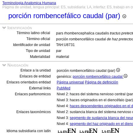
Terminologia Anatomica Humana
Página de unidad, lengua principal: ES, subsidiaria: LA, interfaz: ES, trabajo en 
porción rombencefálico caudal (par)
Identificación
Término latino oficial
pars rhombencephalica caudalis
tractus pretect
Término oficial
porción rombencefálico caudal
de haz pretectoo
Identificador de unidad
TAH:U8731
Tipo de unidad
par
Materialidad
material
Navegación
Enlace a la unidad
porción rombencefálico caudal (par)
Enlaces de entidad
genérico:
porción rombencefálico caudal
Enlaces orientados entidad
Página universal
Página de definición
External links
PubMed
Enlaces partonomicos
Nivel 2: haces del sistema nervioso central (pa
Nivel 3: haces originados en el diencéfalo (par
Nivel 4:
haces descendentes originados en el d
Enlaces taxonómicos
Nivel 2: sustancia blanca del sistema nervioso 
Nivel 3:
segmento de sustancia blanca del neur
Nivel 4:
segmento del haz originado en el dien
Idioma subsidiaria con latín