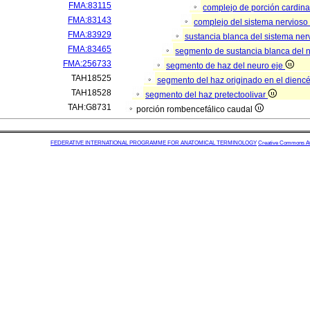
FMA:83115
complejo de porción cardina
FMA:83143
complejo del sistema nervioso
FMA:83929
sustancia blanca del sistema ner
FMA:83465
segmento de sustancia blanca del 
FMA:256733
segmento de haz del neuro eje
TAH18525
segmento del haz originado en el dienc
TAH18528
segmento del haz pretectoolivar
TAH:G8731
porción rombencefálico caudal
FEDERATIVE INTERNATIONAL PROGRAMME FOR ANATOMICAL TERMINOLOGY
Creative Commons Attr