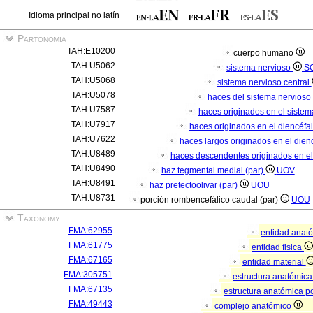
Idioma principal no latín
Partonomia
TAH:E10200
cuerpo humano
TAH:U5062
sistema nervioso
S
TAH:U5068
sistema nervioso central
TAH:U5078
haces del sistema nervioso 
TAH:U7587
haces originados en el sistem
TAH:U7917
haces originados en el diencéfal
TAH:U7622
haces largos originados en el dien
TAH:U8489
haces descendentes originados en el
TAH:U8490
haz tegmental medial (par)
UOV
TAH:U8491
haz pretectoolivar (par)
UOU
TAH:U8731
porción rombencefálico caudal (par)
UOU
Taxonomy
FMA:62955
entidad anat
FMA:61775
entidad fisica
FMA:67165
entidad material
FMA:305751
estructura anatómic
FMA:67135
estructura anatómica p
FMA:49443
complejo anatómico