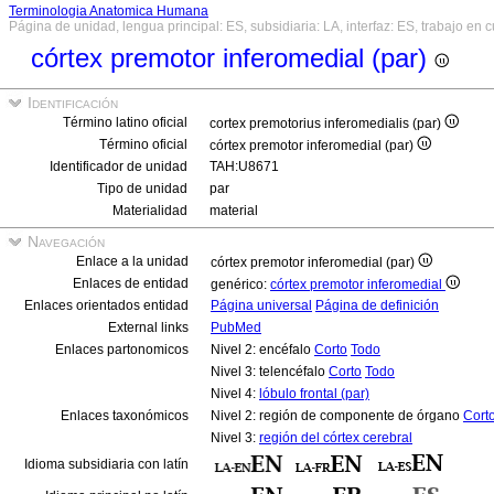
Terminologia Anatomica Humana
Página de unidad, lengua principal: ES, subsidiaria: LA, interfaz: ES, trabajo en 
córtex premotor inferomedial (par)
Identificación
Término latino oficial
cortex premotorius inferomedialis (par)
Término oficial
córtex premotor inferomedial (par)
Identificador de unidad
TAH:U8671
Tipo de unidad
par
Materialidad
material
Navegación
Enlace a la unidad
córtex premotor inferomedial (par)
Enlaces de entidad
genérico:
córtex premotor inferomedial
Enlaces orientados entidad
Página universal
Página de definición
External links
PubMed
Enlaces partonomicos
Nivel 2: encéfalo
Corto
Todo
Nivel 3: telencéfalo
Corto
Todo
Nivel 4:
lóbulo frontal (par)
Enlaces taxonómicos
Nivel 2: región de componente de órgano
Cort
Nivel 3:
región del córtex cerebral
Idioma subsidiaria con latín