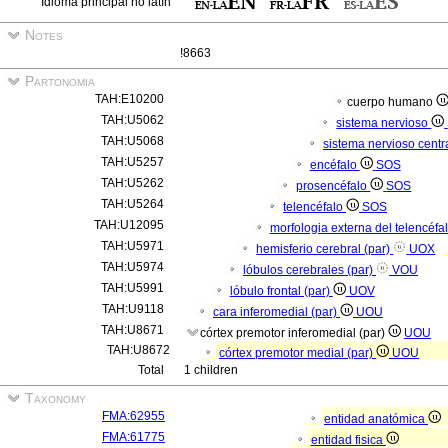
Idioma principal no latín
Notes
!8663
Partonomia
TAH:E10200
cuerpo humano
TAH:U5062
sistema nervioso
TAH:U5068
sistema nervioso centr
TAH:U5257
encéfalo
SOS
TAH:U5262
prosencéfalo
SOS
TAH:U5264
telencéfalo
SOS
TAH:U12095
morfologia externa del telencéfa
TAH:U5971
hemisferio cerebral (par)
UOX
TAH:U5974
lóbulos cerebrales (par)
VOU
TAH:U5991
lóbulo frontal (par)
UOV
TAH:U9118
cara inferomedial (par)
UOU
TAH:U8671
córtex premotor inferomedial (par)
UOU
TAH:U8672
córtex premotor medial (par)
UOU
Total
1 children
Taxonomy
FMA:62955
entidad anatómica
FMA:61775
entidad fisica