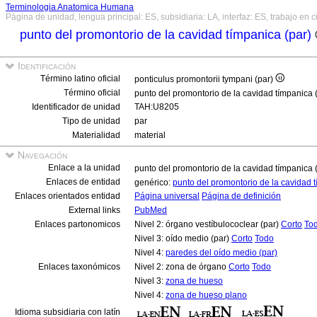
Terminologia Anatomica Humana
Página de unidad, lengua principal: ES, subsidiaria: LA, interfaz: ES, trabajo en 
punto del promontorio de la cavidad tímpanica (par)
Identificación
Término latino oficial
ponticulus promontorii tympani (par)
Término oficial
punto del promontorio de la cavidad tímpanica 
Identificador de unidad
TAH:U8205
Tipo de unidad
par
Materialidad
material
Navegación
Enlace a la unidad
punto del promontorio de la cavidad tímpanica 
Enlaces de entidad
genérico:
punto del promontorio de la cavidad 
Enlaces orientados entidad
Página universal
Página de definición
External links
PubMed
Enlaces partonomicos
Nivel 2: órgano vestíbulococlear (par)
Corto
To
Nivel 3: oído medio (par)
Corto
Todo
Nivel 4:
paredes del oído medio (par)
Enlaces taxonómicos
Nivel 2: zona de órgano
Corto
Todo
Nivel 3:
zona de hueso
Nivel 4:
zona de hueso plano
Idioma subsidiaria con latín