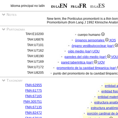
Idioma principal no latín
Notes
New term; the Ponticulus promontorii is a thin bon
Promontorium (from Lang J 1992 Klinische Anatom
Partonomia
TAH:E10200
cuerpo humano
TAH:U6876
órganos sensoriales
XOS
TAH:U7101
órgano vestíbulococlear (par)
TAH:U7162
oído medio (par)
UOU
TAH:U8190
paredes del oído medio (par)
VOU
TAH:U7169
pared laberintica (par)
UOV
TAH:U7172
promontorio de la cavidad tímpanica (par)
TAH:U8205
punto del promontorio de la cavidad tímpanic
Taxonomy
FMA:62955
entidad 
FMA:61775
entidad fis
FMA:67165
entidad mater
FMA:305751
estructura anat
FMA:67135
estructura anatómi
FMA:82472
porción cardinal de 