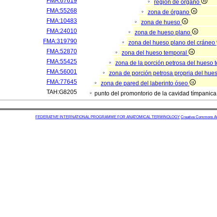
FMA:67619
región de órgano
FMA:55268
zona de órgano
FMA:10483
zona de hueso
FMA:24010
zona de hueso plano
FMA:319790
zona del hueso plano del cráneo
FMA:52870
zona del hueso temporal
FMA:55425
zona de la porción petrosa del hueso
FMA:56001
zona de porción petrosa propria del hue
FMA:77645
zona de pared del laberinto óseo
TAH:G8205
punto del promontorio de la cavidad tímpanic
FEDERATIVE INTERNATIONAL PROGRAMME FOR ANATOMICAL TERMINOLOGY
Creative Commons Attr