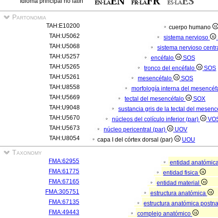
Idioma principal no latín
Partonomia
TAH:E10200
cuerpo humano
TAH:U5062
sistema nervioso
TAH:U5068
sistema nervioso centr
TAH:U5257
encéfalo
SOS
TAH:U5265
tronco del encéfalo
SOS
TAH:U5261
mesencéfalo
SOS
TAH:U8558
morfología interna del mesencéf
TAH:U5669
tectal del mesencéfalo
SOX
TAH:U9048
sustancia gris de la tectal del mesen
TAH:U5670
núcleos del colículo inferior (par)
VO
TAH:U5673
núcleo pericentral (par)
UOV
TAH:U8054
capa I del córtex dorsal (par)
UOU
Taxonomy
FMA:62955
entidad anatómic
FMA:61775
entidad fisica
FMA:67165
entidad material
FMA:305751
estructura anatómica
FMA:67135
estructura anatómica postn
FMA:49443
complejo anatómico