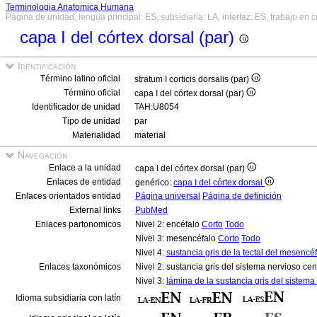
Terminologia Anatomica Humana
Página de unidad, lengua principal: ES, subsidiaria: LA, interfaz: ES, trabajo en 
capa I del córtex dorsal (par)
Identificación
Término latino oficial
stratum I corticis dorsalis (par)
Término oficial
capa I del córtex dorsal (par)
Identificador de unidad
TAH:U8054
Tipo de unidad
par
Materialidad
material
Navegación
Enlace a la unidad
capa I del córtex dorsal (par)
Enlaces de entidad
genérico:
capa I del córtex dorsal
Enlaces orientados entidad
Página universal
Página de definición
External links
PubMed
Enlaces partonomicos
Nivel 2: encéfalo
Corto
Todo
Nivel 3: mesencéfalo
Corto
Todo
Nivel 4:
sustancia gris de la tectal del mesencé
Enlaces taxonómicos
Nivel 2: sustancia gris del sistema nervioso cen
Nivel 3:
lámina de la sustancia gris del sistema
Idioma subsidiaria con latín