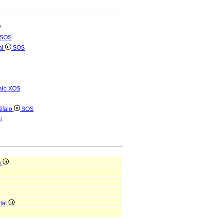
SOS
al
SOS
alo
XOS
céfalo
SOS
S
a
atal