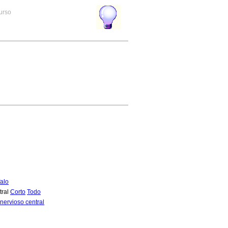
curso
falo
tral
Corto
Todo
 nervioso central