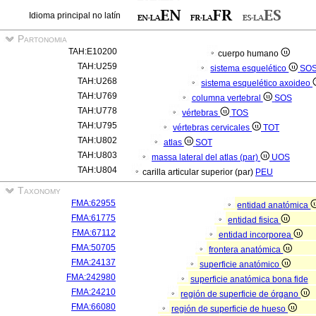
Idioma principal no latín
Partonomia
TAH:E10200
cuerpo humano
TAH:U259
sistema esquelético
SO
TAH:U268
sistema esquelético axoideo
TAH:U769
columna vertebral
SOS
TAH:U778
vértebras
TOS
TAH:U795
vértebras cervicales
TOT
TAH:U802
atlas
SOT
TAH:U803
massa lateral del atlas (par)
UOS
TAH:U804
carilla articular superior (par)
PEU
Taxonomy
FMA:62955
entidad anatómica
FMA:61775
entidad fisica
FMA:67112
entidad incorporea
FMA:50705
frontera anatómica
FMA:24137
superficie anatómico
FMA:242980
superficie anatómica bona fide
FMA:24210
región de superficie de órgano
FMA:66080
región de superficie de hueso