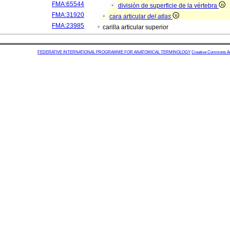
FMA:65544
división de superficie de la vértebra
FMA:31920
cara articular
del atlas
FMA:23985
carilla articular superior
FEDERATIVE INTERNATIONAL PROGRAMME FOR ANATOMICAL TERMINOLOGY
Creative Commons Attr