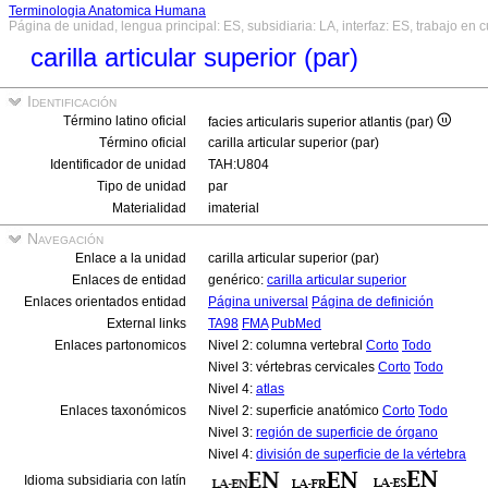
Terminologia Anatomica Humana
Página de unidad, lengua principal: ES, subsidiaria: LA, interfaz: ES, trabajo en 
carilla articular superior (par)
Identificación
Término latino oficial
facies articularis superior atlantis (par)
Término oficial
carilla articular superior (par)
Identificador de unidad
TAH:U804
Tipo de unidad
par
Materialidad
imaterial
Navegación
Enlace a la unidad
carilla articular superior (par)
Enlaces de entidad
genérico:
carilla articular superior
Enlaces orientados entidad
Página universal
Página de definición
External links
TA98
FMA
PubMed
Enlaces partonomicos
Nivel 2: columna vertebral
Corto
Todo
Nivel 3: vértebras cervicales
Corto
Todo
Nivel 4:
atlas
Enlaces taxonómicos
Nivel 2: superficie anatómico
Corto
Todo
Nivel 3:
región de superficie de órgano
Nivel 4:
división de superficie de la vértebra
Idioma subsidiaria con latín