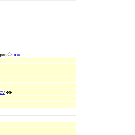
S
(par)
UOX
OV