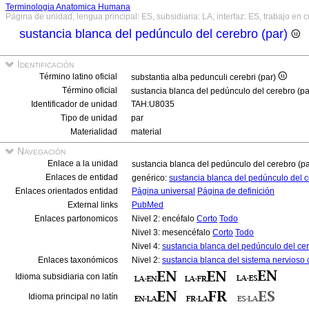
Terminologia Anatomica Humana
Página de unidad, lengua principal: ES, subsidiaria: LA, interfaz: ES, trabajo en 
sustancia blanca del pedúnculo del cerebro (par)
Identificación
Término latino oficial
substantia alba pedunculi cerebri (par)
Término oficial
sustancia blanca del pedúnculo del cerebro (p
Identificador de unidad
TAH:U8035
Tipo de unidad
par
Materialidad
material
Navegación
Enlace a la unidad
sustancia blanca del pedúnculo del cerebro (p
Enlaces de entidad
genérico:
sustancia blanca del pedúnculo del 
Enlaces orientados entidad
Página universal
Página de definición
External links
PubMed
Enlaces partonomicos
Nivel 2: encéfalo
Corto
Todo
Nivel 3: mesencéfalo
Corto
Todo
Nivel 4:
sustancia blanca del pedúnculo del cer
Enlaces taxonómicos
Nivel 2:
sustancia blanca del sistema nervioso 
Idioma subsidiaria con latín
Idioma principal no latín