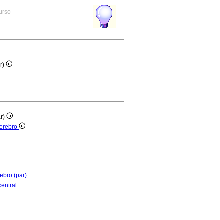
curso
ar)
ar)
cerebro
ebro (par)
central