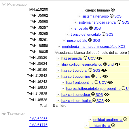
Partonomia
TAH:E10200
cuerpo humano
TAH:U5062
sistema nervioso
SOS
TAH:U5068
sistema nervioso central
SO
TAH:U5257
encéfalo
SOS
TAH:U5265
tronco del encéfalo
SOS
TAH:U5261
mesencéfalo
SOS
TAH:U8558
morfología interna del mesencéfalo
XOS
TAH:U8035
sustancia blanca del pedúnculo del cerebro 
TAH:U8526
haz piramidal
UOV
TAH:U5624
fibra corticomesencefálico
und
TAH:U9196
haz corticorubral
SOS
TAH:U12543
haz corticopontino
und
TAH:U6243
haz frontopontino
UOV
TAH:U8533
haz occipitoparietotemporopontino
U
TAH:U12525
haz corticonuclear
SOS
TAH:U8528
haz corticoreticular
SOS
Total
8 children
Taxonomy
FMA:62955
entidad anatómica
FMA:61775
entidad fisica