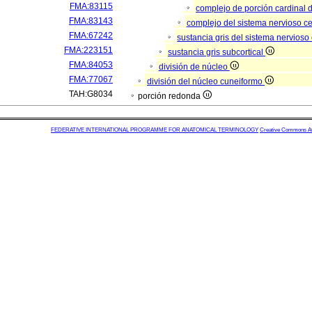
FMA:83115
complejo de porción cardinal 
FMA:83143
complejo del sistema nervioso ce
FMA:67242
sustancia gris del sistema nervioso
FMA:223151
sustancia gris subcortical
FMA:84053
división de núcleo
FMA:77067
división del núcleo cuneiformo
TAH:G8034
porción redonda
FEDERATIVE INTERNATIONAL PROGRAMME FOR ANATOMICAL TERMINOLOGY
Creative Commons Attr