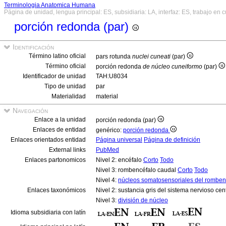
Terminologia Anatomica Humana
Página de unidad, lengua principal: ES, subsidiaria: LA, interfaz: ES, trabajo en 
porción redonda (par)
Identificación
Término latino oficial
pars rotunda
nuclei cuneati
(par)
Término oficial
porción redonda
de núcleo cuneiformo
(par)
Identificador de unidad
TAH:U8034
Tipo de unidad
par
Materialidad
material
Navegación
Enlace a la unidad
porción redonda (par)
Enlaces de entidad
genérico:
porción redonda
Enlaces orientados entidad
Página universal
Página de definición
External links
PubMed
Enlaces partonomicos
Nivel 2: encéfalo
Corto
Todo
Nivel 3: rombencéfalo caudal
Corto
Todo
Nivel 4:
núcleos somatosensoriales del rombenc
Enlaces taxonómicos
Nivel 2: sustancia gris del sistema nervioso cen
Nivel 3:
división de núcleo
Idioma subsidiaria con latín