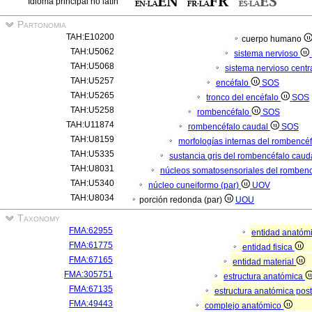
Idioma principal no latín
Partonomia
TAH:E10200
cuerpo humano
TAH:U5062
sistema nervioso
TAH:U5068
sistema nervioso centr
TAH:U5257
encéfalo
SOS
TAH:U5265
tronco del encéfalo
SOS
TAH:U5258
rombencéfalo
SOS
TAH:U11874
rombencéfalo caudal
SOS
TAH:U8159
morfologías internas del rombencé
TAH:U5335
sustancia gris del rombencéfalo caud
TAH:U8031
núcleos somatosensoriales del rombenc
TAH:U5340
núcleo cuneiformo (par)
UOV
TAH:U8034
porción redonda (par)
UOU
Taxonomy
FMA:62955
entidad anatóm
FMA:61775
entidad fisica
FMA:67165
entidad material
FMA:305751
estructura anatómica
FMA:67135
estructura anatómica pos
FMA:49443
complejo anatómico