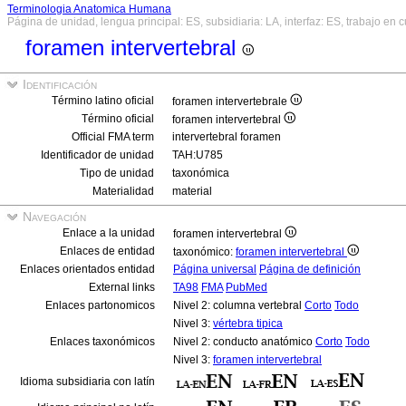
Terminologia Anatomica Humana
Página de unidad, lengua principal: ES, subsidiaria: LA, interfaz: ES, trabajo en 
foramen intervertebral
Identificación
Término latino oficial
foramen intervertebrale
Término oficial
foramen intervertebral
Official FMA term
intervertebral foramen
Identificador de unidad
TAH:U785
Tipo de unidad
taxonómica
Materialidad
material
Navegación
Enlace a la unidad
foramen intervertebral
Enlaces de entidad
taxonómico:
foramen intervertebral
Enlaces orientados entidad
Página universal
Página de definición
External links
TA98
FMA
PubMed
Enlaces partonomicos
Nivel 2: columna vertebral
Corto
Todo
Nivel 3:
vértebra tipica
Enlaces taxonómicos
Nivel 2: conducto anatómico
Corto
Todo
Nivel 3:
foramen intervertebral
Idioma subsidiaria con latín