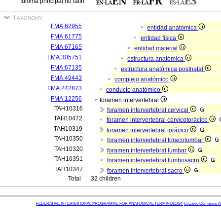
Idioma principal no latín
Taxonomy
FMA:62955
entidad anatómica
FMA:61775
entidad fisica
FMA:67165
entidad material
FMA:305751
estructura anatómica
FMA:67135
estructura anatómica postnatal
FMA:49443
complejo anatómico
FMA:242873
conducto anatómico
FMA:12256
foramen intervertebral
TAH10316
foramen intervertebral cervical
TAH10472
foramen intervertebral cervicotorácico
TAH10319
foramen intervertebral torácico
TAH10350
foramen intervertebral toracolumbar
TAH10320
foramen intervertebral lumbar
TAH10351
foramen intervertebral lumbosacro
TAH10347
foramen intervertebral sacro
Total
32 children
FEDERATIVE INTERNATIONAL PROGRAMME FOR ANATOMICAL TERMINOLOGY
Creative Commons Attr