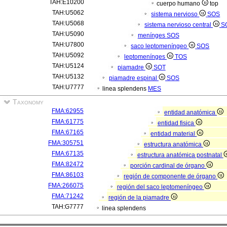
TAH:E10200
cuerpo humano
top
TAH:U5062
sistema nervioso
SOS
TAH:U5068
sistema nervioso central
S
TAH:U5090
menínges
SOS
TAH:U7800
saco leptomeníngeo
SOS
TAH:U5092
leptomenínges
TOS
TAH:U5124
piamadre
SOT
TAH:U5132
piamadre espinal
SOS
TAH:U7777
linea splendens
MES
Taxonomy
FMA:62955
entidad anatómica
FMA:61775
entidad fisica
FMA:67165
entidad material
FMA:305751
estructura anatómica
FMA:67135
estructura anatómica postnatal
FMA:82472
porción cardinal de órgano
FMA:86103
región de componente de órgano
FMA:266075
región del saco leptomeníngeo
FMA:71242
región de la piamadre
TAH:G7777
linea splendens