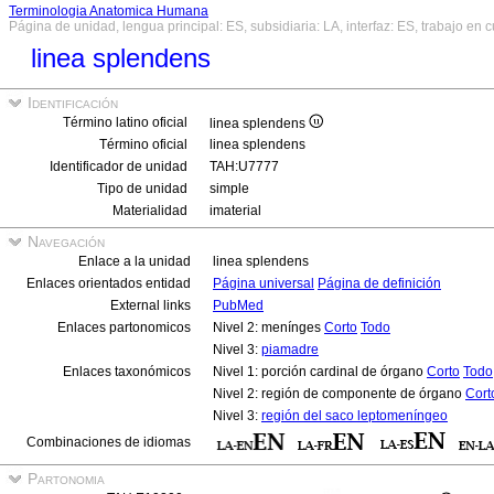
Terminologia Anatomica Humana
Página de unidad, lengua principal: ES, subsidiaria: LA, interfaz: ES, trabajo en 
linea splendens
Identificación
Término latino oficial
linea splendens
Término oficial
linea splendens
Identificador de unidad
TAH:U7777
Tipo de unidad
simple
Materialidad
imaterial
Navegación
Enlace a la unidad
linea splendens
Enlaces orientados entidad
Página universal
Página de definición
External links
PubMed
Enlaces partonomicos
Nivel 2: menínges
Corto
Todo
Nivel 3:
piamadre
Enlaces taxonómicos
Nivel 1: porción cardinal de órgano
Corto
Todo
Nivel 2: región de componente de órgano
Cort
Nivel 3:
región del saco leptomeníngeo
Combinaciones de idiomas
Partonomia