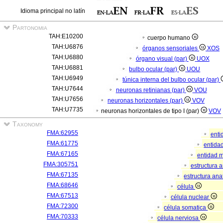
Idioma principal no latín
Partonomia
TAH:E10200
cuerpo humano
TAH:U6876
órganos sensoriales
XOS
TAH:U6880
órgano visual (par)
UOX
TAH:U6881
bulbo ocular (par)
UOU
TAH:U6949
túnica interna del bulbo ocular (par)
TAH:U7644
neuronas retinianas (par)
VOU
TAH:U7656
neuronas horizontales (par)
VOV
TAH:U7735
neuronas horizontales de tipo I (par)
VOV
Taxonomy
FMA:62955
enti
FMA:61775
entidad
FMA:67165
entidad m
FMA:305751
estructura 
FMA:67135
estructura an
FMA:68646
célula
FMA:67513
célula nuclear
FMA:72300
célula somatica
FMA:70333
célula nerviosa