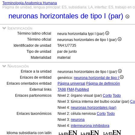
Terminologia Anatomica Humana
Página de unidad, lengua principal: ES, subsidiaria: LA, interfaz: ES, trabajo en 
neuronas horizontales de tipo I (par)
Identificación
Término latino oficial
neura horizontalia typi I (par)
Término oficial
neuronas horizontales de tipo I (par)
Identificador de unidad
TAH:U7735
Tipo de unidad
par de junto
Materialidad
material
Navegación
Enlace a la unidad
neuronas horizontales de tipo I (par)
Enlaces de entidad
genérico:
neurona horizontal de tipo I
Enlaces orientados entidad
Página universal
Página de definición
External links
TA98
FMA
PubMed
Enlaces partonomicos
Nivel 2: órgano visual (par)
Corto
Todo
Nivel 3: túnica interna del bulbo ocular (par)
Co
Nivel 4:
neuronas horizontales (par)
Enlaces taxonómicos
Nivel 2: célula nerviosa
Corto
Todo
Nivel 3:
neurona
Nivel 4:
interneurona inhibidora
Idioma subsidiaria con latín