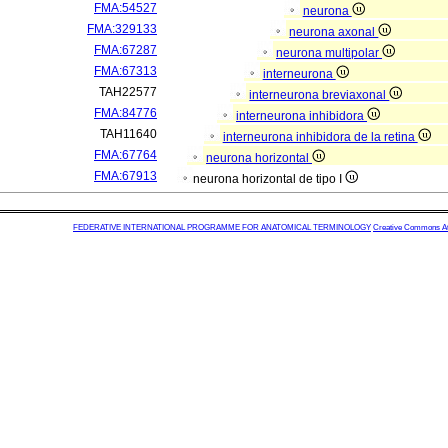
FMA:54527
neurona
FMA:329133
neurona axonal
FMA:67287
neurona multipolar
FMA:67313
interneurona
TAH22577
interneurona breviaxonal
FMA:84776
interneurona inhibidora
TAH11640
interneurona inhibidora de la retina
FMA:67764
neurona horizontal
FMA:67913
neurona horizontal de tipo I
FEDERATIVE INTERNATIONAL PROGRAMME FOR ANATOMICAL TERMINOLOGY
Creative Commons Attr