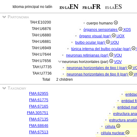
Idioma principal no latín
Partonomia
TAH:E10200
cuerpo humano
TAH:U6876
órganos sensoriales
XOS
TAH:U6880
órgano visual (par)
UOX
TAH:U6881
bulbo ocular (par)
UOU
TAH:U6949
túnica interna del bulbo ocular (par)
TAH:U7644
neuronas retinianas (par)
VOU
TAH:U7656
neuronas horizontales (par)
VOV
TAH:U7735
neuronas horizontales de tipo I (par)
V
TAH:U7736
neuronas horizontales de tipo II (par)
V
Total
2 children
Taxonomy
FMA:62955
entida
FMA:61775
entidad f
FMA:67165
entidad mat
FMA:305751
estructura an
FMA:67135
estructura anató
FMA:68646
célula
FMA:67513
célula nuclear