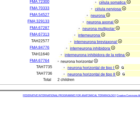
FMA:72300
célula somatica
FMA:70333
célula nerviosa
FMA:54527
neurona
FMA:329133
neurona axonal
FMA:67287
neurona multipolar
FMA:67313
interneurona
TAH22577
interneurona breviaxonal
FMA:84776
interneurona inhibidora
TAH11640
interneurona inhibidora de la retina
FMA:67764
neurona horizontal
TAH7735
neurona horizontal de tipo I
TAH7736
neurona horizontal de tipo II
Total
2 children
FEDERATIVE INTERNATIONAL PROGRAMME FOR ANATOMICAL TERMINOLOGY
Creative Commons Attr