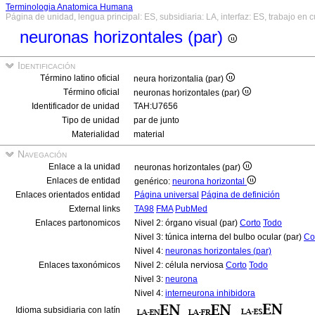
Terminologia Anatomica Humana
Página de unidad, lengua principal: ES, subsidiaria: LA, interfaz: ES, trabajo en 
neuronas horizontales (par)
Identificación
Término latino oficial
neura horizontalia (par)
Término oficial
neuronas horizontales (par)
Identificador de unidad
TAH:U7656
Tipo de unidad
par de junto
Materialidad
material
Navegación
Enlace a la unidad
neuronas horizontales (par)
Enlaces de entidad
genérico:
neurona horizontal
Enlaces orientados entidad
Página universal
Página de definición
External links
TA98
FMA
PubMed
Enlaces partonomicos
Nivel 2: órgano visual (par)
Corto
Todo
Nivel 3: túnica interna del bulbo ocular (par)
Co
Nivel 4:
neuronas horizontales (par)
Enlaces taxonómicos
Nivel 2: célula nerviosa
Corto
Todo
Nivel 3:
neurona
Nivel 4:
interneurona inhibidora
Idioma subsidiaria con latín