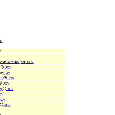
U
V
s de la retina (par)
UOV
)
UOV
UOV
ar)
UOV
UOV
r)
UOV
OV
UOV
UOV