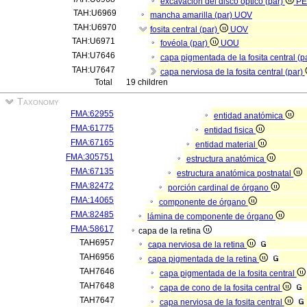
excavación del disco óptico (par)
P
TAH:U6969
mancha amarilla (par)
UOV
TAH:U6970
fosita central (par)
UOV
TAH:U6971
fovéola (par)
UOU
TAH:U7646
capa pigmentada de la fosita central (p
TAH:U7647
capa nerviosa de la fosita central (par)
Total
19 children
Taxonomy
FMA:62955
entidad anatómica
FMA:61775
entidad fisica
FMA:67165
entidad material
FMA:305751
estructura anatómica
FMA:67135
estructura anatómica postnatal
FMA:82472
porción cardinal de órgano
FMA:14065
componente de órgano
FMA:82485
lámina de componente de órgano
FMA:58617
capa de la retina
TAH6957
capa nerviosa de la retina
TAH6956
capa pigmentada de la retina
TAH7646
capa pigmentada de la fosita central
TAH7648
capa de cono de la fosita central
TAH7647
capa nerviosa de la fosita central