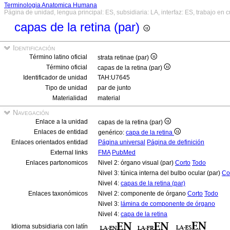
Terminologia Anatomica Humana
Página de unidad, lengua principal: ES, subsidiaria: LA, interfaz: ES, trabajo en 
capas de la retina (par)
Identificación
Término latino oficial
strata retinae (par)
Término oficial
capas de la retina (par)
Identificador de unidad
TAH:U7645
Tipo de unidad
par de junto
Materialidad
material
Navegación
Enlace a la unidad
capas de la retina (par)
Enlaces de entidad
genérico:
capa de la retina
Enlaces orientados entidad
Página universal
Página de definición
External links
FMA
PubMed
Enlaces partonomicos
Nivel 2: órgano visual (par)
Corto
Todo
Nivel 3: túnica interna del bulbo ocular (par)
Co
Nivel 4:
capas de la retina (par)
Enlaces taxonómicos
Nivel 2: componente de órgano
Corto
Todo
Nivel 3:
lámina de componente de órgano
Nivel 4:
capa de la retina
Idioma subsidiaria con latín