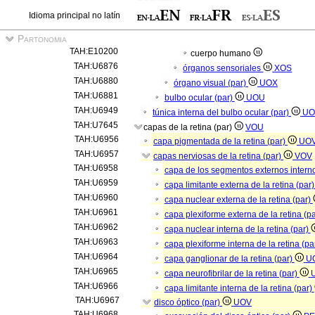
Idioma principal no latín
Partonomia
TAH:E10200
cuerpo humano
TAH:U6876
órganos sensoriales
XOS
TAH:U6880
órgano visual (par)
UOX
TAH:U6881
bulbo ocular (par)
UOU
TAH:U6949
túnica interna del bulbo ocular (par)
UO
TAH:U7645
capas de la retina (par)
VOU
TAH:U6956
capa pigmentada de la retina (par)
UO
TAH:U6957
capas nerviosas de la retina (par)
VOV
TAH:U6958
capa de los segmentos externos interno
TAH:U6959
capa limitante externa de la retina (par
TAH:U6960
capa nuclear externa de la retina (par)
TAH:U6961
capa plexiforme externa de la retina (p
TAH:U6962
capa nuclear interna de la retina (par)
TAH:U6963
capa plexiforme interna de la retina (pa
TAH:U6964
capa ganglionar de la retina (par)
U
TAH:U6965
capa neurofibrilar de la retina (par)
TAH:U6966
capa limitante interna de la retina (par)
TAH:U6967
disco óptico (par)
UOV
TAH:U6968