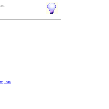
curso
rto
Todo