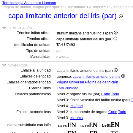
Terminologia Anatomica Humana
Página de unidad, lengua principal: ES, subsidiaria: LA, interfaz: ES, trabajo en 
capa limitante anterior del iris (par)
Identificación
Término latino oficial
stratum limitans anterius iridis (par)
Término oficial
capa limitante anterior del iris (par)
Identificador de unidad
TAH:U7493
Tipo de unidad
par
Materialidad
material
Navegación
Enlace a la unidad
capa limitante anterior del iris (par)
Enlaces de entidad
genérico:
capa limitante anterior del iris
Enlaces orientados entidad
Página universal
Página de definición
External links
FMA
PubMed
Enlaces partonomicos
Nivel 2: órgano visual (par)
Corto
Todo
Nivel 3: túnica vascular del bulbo ocular (par)
C
Nivel 4:
iris (par)
Enlaces taxonómicos
Nivel 2: componente de órgano
Corto
Todo
Nivel 3:
estroma
Idioma subsidiaria con latín