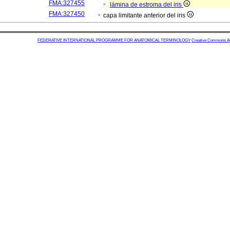
FMA:327455
lámina de estroma del iris
FMA:327450
capa limitante anterior del iris
FEDERATIVE INTERNATIONAL PROGRAMME FOR ANATOMICAL TERMINOLOGY
Creative Commons Attr