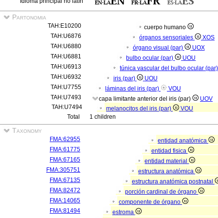
Idioma principal no latín
Partonomia
TAH:E10200
cuerpo humano
TAH:U6876
órganos sensoriales
XOS
TAH:U6880
órgano visual (par)
UOX
TAH:U6881
bulbo ocular (par)
UOU
TAH:U6913
túnica vascular del bulbo ocular (par
TAH:U6932
iris (par)
UOU
TAH:U7755
láminas del iris (par)
VOU
TAH:U7493
capa limitante anterior del iris (par)
UOV
TAH:U7494
melanocitos del iris (par)
VOU
Total
1 children
Taxonomy
FMA:62955
entidad anatómica
FMA:61775
entidad fisica
FMA:67165
entidad material
FMA:305751
estructura anatómica
FMA:67135
estructura anatómica postnatal
FMA:82472
porción cardinal de órgano
FMA:14065
componente de órgano
FMA:81494
estroma