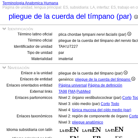
Terminologia Anatomica Humana
Página de unidad, lengua principal: ES, subsidiaria: LA, interfaz: ES, trabajo en 
pliegue de la cuerda del tímpano (par)
Identificación
Término latino oficial
plica chordae tympani
nervi facialis
(par)
Término oficial
pliegue de la cuerda del tímpano
del nervio faci
Identificador de unidad
TAH:U7227
Tipo de unidad
par
Materialidad
imaterial
Navegación
Enlace a la unidad
pliegue de la cuerda del tímpano (par)
Enlaces de entidad
genérico:
pliegue de la cuerda del tímpano
Enlaces orientados entidad
Página universal
Página de definición
External links
TA98
FMA
PubMed
Enlaces partonomicos
Nivel 2: órgano vestíbulococlear (par)
Corto
To
Nivel 3: oído medio (par)
Corto
Todo
Nivel 4:
túnica mucosa del oído medio (par)
Enlaces taxonómicos
Nivel 2: región de componente de órgano
Cort
Nivel 3:
pliegue anatómico
Idioma subsidiaria con latín