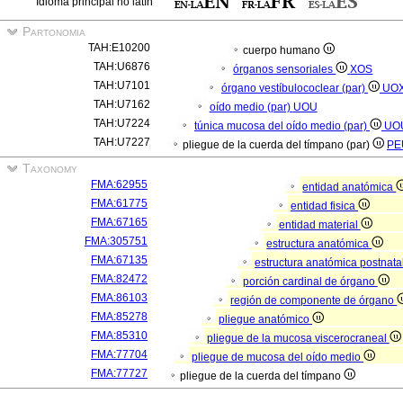
Idioma principal no latín
Partonomia
TAH:E10200
cuerpo humano
TAH:U6876
órganos sensoriales
XOS
TAH:U7101
órgano vestíbulococlear (par)
UO
TAH:U7162
oído medio (par)
UOU
TAH:U7224
túnica mucosa del oído medio (par)
UO
TAH:U7227
pliegue de la cuerda del tímpano (par)
PE
Taxonomy
FMA:62955
entidad anatómica
FMA:61775
entidad fisica
FMA:67165
entidad material
FMA:305751
estructura anatómica
FMA:67135
estructura anatómica postnata
FMA:82472
porción cardinal de órgano
FMA:86103
región de componente de órgano
FMA:85278
pliegue anatómico
FMA:85310
pliegue de la mucosa viscerocraneal
FMA:77704
pliegue de mucosa del oído medio
FMA:77727
pliegue de la cuerda del tímpano