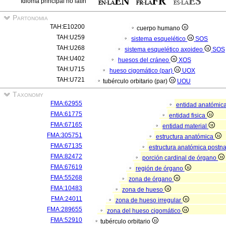
Idioma principal no latín
Partonomia
TAH:E10200
cuerpo humano
TAH:U259
sistema esquelético
SOS
TAH:U268
sistema esquelético axoideo
SOS
TAH:U402
huesos del cráneo
XOS
TAH:U715
hueso cigomático (par)
UOX
TAH:U721
tubérculo orbitario (par)
UOU
Taxonomy
FMA:62955
entidad anatómic
FMA:61775
entidad fisica
FMA:67165
entidad material
FMA:305751
estructura anatómica
FMA:67135
estructura anatómica postn
FMA:82472
porción cardinal de órgano
FMA:67619
región de órgano
FMA:55268
zona de órgano
FMA:10483
zona de hueso
FMA:24011
zona de hueso irregular
FMA:289655
zona del hueso cigomático
FMA:52910
tubérculo orbitario