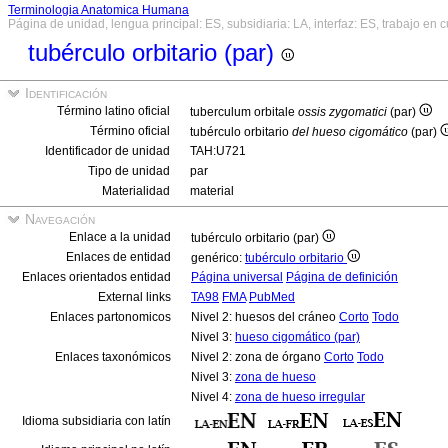
Terminologia Anatomica Humana
Página de unidad, lengua principal: ES, subsidiaria: LA, interfaz: ES, trabajo en 
tubérculo orbitario (par)
Identificación
Término latino oficial
tuberculum orbitale
ossis zygomatici
(par)
Término oficial
tubérculo orbitario
del hueso cigomático
(par)
Identificador de unidad
TAH:U721
Tipo de unidad
par
Materialidad
material
Navegación
Enlace a la unidad
tubérculo orbitario (par)
Enlaces de entidad
genérico:
tubérculo orbitario
Enlaces orientados entidad
Página universal
Página de definición
External links
TA98
FMA
PubMed
Enlaces partonomicos
Nivel 2: huesos del cráneo
Corto
Todo
Nivel 3:
hueso cigomático (par)
Enlaces taxonómicos
Nivel 2: zona de órgano
Corto
Todo
Nivel 3:
zona de hueso
Nivel 4:
zona de hueso irregular
Idioma subsidiaria con latín