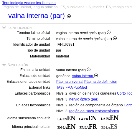
Terminologia Anatomica Humana
Página de unidad, lengua principal: ES, subsidiaria: LA, interfaz: ES, trabajo en 
vaina interna (par)
Identificación
Término latino oficial
vagina interna
nervi optici
(par)
Término oficial
vaina interna
de nervio óptico
(par)
Identificador de unidad
TAH:U6981
Tipo de unidad
par
Materialidad
material
Navegación
Enlace a la unidad
vaina interna (par)
Enlaces de entidad
genérico:
vaina interna
Enlaces orientados entidad
Página universal
Página de definición
External links
TA98
FMA
PubMed
Enlaces partonomicos
Nivel 2: división de nervios craneales
Corto
To
Nivel 3:
nervio óptico (par)
Enlaces taxonómicos
Nivel 2: región de componente de órgano
Cort
Nivel 3:
región del saco leptomeníngeo
Idioma subsidiaria con latín
Idioma principal no latín