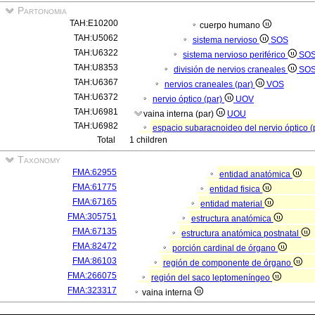
Partonomia
TAH:E10200
cuerpo humano
TAH:U5062
sistema nervioso
SOS
TAH:U6322
sistema nervioso periférico
SO
TAH:U8353
división de nervios craneales
SO
TAH:U6367
nervios craneales (par)
VOS
TAH:U6372
nervio óptico (par)
UOV
TAH:U6981
vaina interna (par)
UOU
TAH:U6982
espacio subaracnoideo del nervio óptico (
Total
1 children
Taxonomy
FMA:62955
entidad anatómica
FMA:61775
entidad fisica
FMA:67165
entidad material
FMA:305751
estructura anatómica
FMA:67135
estructura anatómica postnatal
FMA:82472
porción cardinal de órgano
FMA:86103
región de componente de órgano
FMA:266075
región del saco leptomeníngeo
FMA:323317
vaina interna