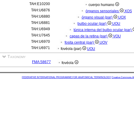
TAH:E10200
cuerpo humano
TAH:U6876
órganos sensoriales
XOS
TAH:U6880
órgano visual (par)
UOX
TAH:U6881
bulbo ocular (par)
UOU
TAH:U6949
túnica interna del bulbo ocular (par)
TAH:U7645
capas de la retina (par)
VOU
TAH:U6970
fosita central (par)
UOV
TAH:U6971
fovéola (par)
UOU
Taxonomy
FMA:58677
fovéola
FEDERATIVE INTERNATIONAL PROGRAMME FOR ANATOMICAL TERMINOLOGY
Creative Commons Attr