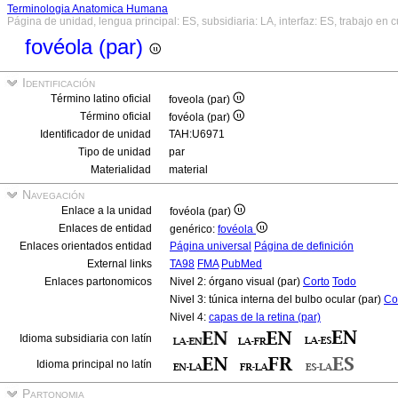
Terminologia Anatomica Humana
Página de unidad, lengua principal: ES, subsidiaria: LA, interfaz: ES, trabajo en 
fovéola (par)
Identificación
Término latino oficial
foveola (par)
Término oficial
fovéola (par)
Identificador de unidad
TAH:U6971
Tipo de unidad
par
Materialidad
material
Navegación
Enlace a la unidad
fovéola (par)
Enlaces de entidad
genérico:
fovéola
Enlaces orientados entidad
Página universal
Página de definición
External links
TA98
FMA
PubMed
Enlaces partonomicos
Nivel 2: órgano visual (par)
Corto
Todo
Nivel 3: túnica interna del bulbo ocular (par)
Co
Nivel 4:
capas de la retina (par)
Idioma subsidiaria con latín
Idioma principal no latín
Partonomia