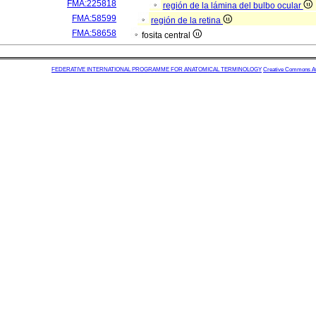
FMA:225818
región de la lámina del bulbo ocular
FMA:58599
región de la retina
FMA:58658
fosita central
FEDERATIVE INTERNATIONAL PROGRAMME FOR ANATOMICAL TERMINOLOGY
Creative Commons Attr