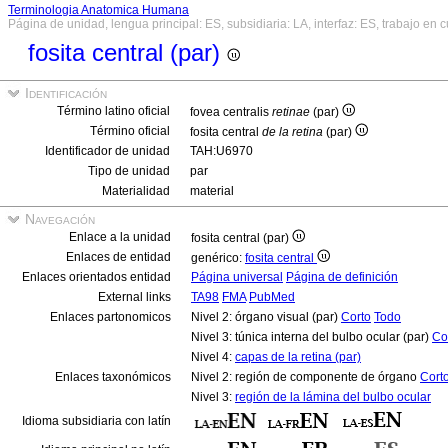
Terminologia Anatomica Humana
Página de unidad, lengua principal: ES, subsidiaria: LA, interfaz: ES, trabajo en 
fosita central (par)
Identificación
Término latino oficial
fovea centralis
retinae
(par)
Término oficial
fosita central
de la retina
(par)
Identificador de unidad
TAH:U6970
Tipo de unidad
par
Materialidad
material
Navegación
Enlace a la unidad
fosita central (par)
Enlaces de entidad
genérico:
fosita central
Enlaces orientados entidad
Página universal
Página de definición
External links
TA98
FMA
PubMed
Enlaces partonomicos
Nivel 2: órgano visual (par)
Corto
Todo
Nivel 3: túnica interna del bulbo ocular (par)
Co
Nivel 4:
capas de la retina (par)
Enlaces taxonómicos
Nivel 2: región de componente de órgano
Cort
Nivel 3:
región de la lámina del bulbo ocular
Idioma subsidiaria con latín