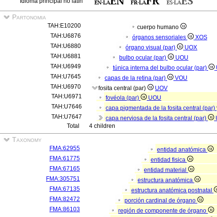
Idioma principal no latín
Partonomia
TAH:E10200
cuerpo humano
TAH:U6876
órganos sensoriales
XOS
TAH:U6880
órgano visual (par)
UOX
TAH:U6881
bulbo ocular (par)
UOU
TAH:U6949
túnica interna del bulbo ocular (par)
TAH:U7645
capas de la retina (par)
VOU
TAH:U6970
fosita central (par)
UOV
TAH:U6971
fovéola (par)
UOU
TAH:U7646
capa pigmentada de la fosita central (par)
TAH:U7647
capa nerviosa de la fosita central (par)
Total
4 children
Taxonomy
FMA:62955
entidad anatómica
FMA:61775
entidad fisica
FMA:67165
entidad material
FMA:305751
estructura anatómica
FMA:67135
estructura anatómica postnatal
FMA:82472
porción cardinal de órgano
FMA:86103
región de componente de órgano