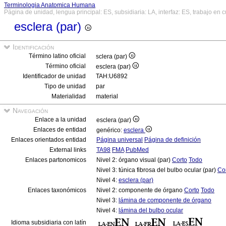
Terminologia Anatomica Humana
Página de unidad, lengua principal: ES, subsidiaria: LA, interfaz: ES, trabajo en 
esclera (par)
Identificación
Término latino oficial
sclera (par)
Término oficial
esclera (par)
Identificador de unidad
TAH:U6892
Tipo de unidad
par
Materialidad
material
Navegación
Enlace a la unidad
esclera (par)
Enlaces de entidad
genérico:
esclera
Enlaces orientados entidad
Página universal
Página de definición
External links
TA98
FMA
PubMed
Enlaces partonomicos
Nivel 2: órgano visual (par)
Corto
Todo
Nivel 3: túnica fibrosa del bulbo ocular (par)
Co
Nivel 4:
esclera (par)
Enlaces taxonómicos
Nivel 2: componente de órgano
Corto
Todo
Nivel 3:
lámina de componente de órgano
Nivel 4:
lámina del bulbo ocular
Idioma subsidiaria con latín