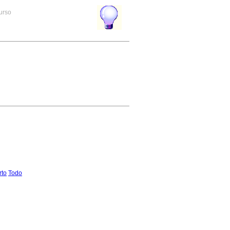
curso
rto
Todo