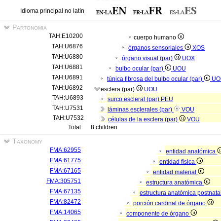
Idioma principal no latín
Partonomia
TAH:E10200
cuerpo humano
TAH:U6876
órganos sensoriales
XOS
TAH:U6880
órgano visual (par)
UOX
TAH:U6881
bulbo ocular (par)
UOU
TAH:U6891
túnica fibrosa del bulbo ocular (par)
UO
TAH:U6892
esclera (par)
UOU
TAH:U6893
surco escleral (par)
PEU
TAH:U7531
láminas esclerales (par)
VOU
TAH:U7532
células de la esclera (par)
VOU
Total
8 children
Taxonomy
FMA:62955
entidad anatómica
FMA:61775
entidad fisica
FMA:67165
entidad material
FMA:305751
estructura anatómica
FMA:67135
estructura anatómica postnata
FMA:82472
porción cardinal de órgano
FMA:14065
componente de órgano