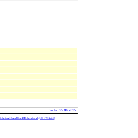
Fecha: 25.06.2025
ibution-ShareAlike 4.0 International
(CC BY-SA 4.0)