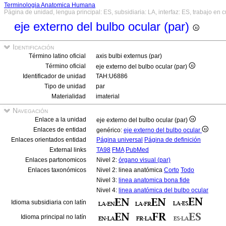
Terminologia Anatomica Humana
Página de unidad, lengua principal: ES, subsidiaria: LA, interfaz: ES, trabajo en 
eje externo del bulbo ocular (par)
Identificación
Término latino oficial
axis bulbi externus (par)
Término oficial
eje externo del bulbo ocular (par)
Identificador de unidad
TAH:U6886
Tipo de unidad
par
Materialidad
imaterial
Navegación
Enlace a la unidad
eje externo del bulbo ocular (par)
Enlaces de entidad
genérico:
eje externo del bulbo ocular
Enlaces orientados entidad
Página universal
Página de definición
External links
TA98
FMA
PubMed
Enlaces partonomicos
Nivel 2:
órgano visual (par)
Enlaces taxonómicos
Nivel 2: linea anatómica
Corto
Todo
Nivel 3:
linea anatomica bona fide
Nivel 4:
linea anatómica del bulbo ocular
Idioma subsidiaria con latín
Idioma principal no latín