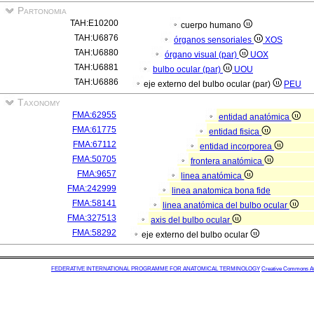
Partonomia
TAH:E10200
cuerpo humano
TAH:U6876
órganos sensoriales
XOS
TAH:U6880
órgano visual (par)
UOX
TAH:U6881
bulbo ocular (par)
UOU
TAH:U6886
eje externo del bulbo ocular (par)
PEU
Taxonomy
FMA:62955
entidad anatómica
FMA:61775
entidad fisica
FMA:67112
entidad incorporea
FMA:50705
frontera anatómica
FMA:9657
linea anatómica
FMA:242999
linea anatomica bona fide
FMA:58141
linea anatómica del bulbo ocular
FMA:327513
axis del bulbo ocular
FMA:58292
eje externo del bulbo ocular
FEDERATIVE INTERNATIONAL PROGRAMME FOR ANATOMICAL TERMINOLOGY
Creative Commons Attr