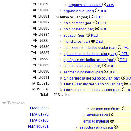
TAH:U6876
órganos sensoriales
XOS
TAH:U6880
órgano visual (par)
UOX
TAH:U6881
bulbo ocular (par)
UOU
TAH:U6882
polo anterior (par)
UOU
TAH:U6883
polo posterior (par)
UOU
TAH:U6884
ecuador (par)
PEU
TAH:U6885
meridianos (par)
QEU
TAH:U6886
eje externo del bulbo ocular (par)
PEU
TAH:U6887
eje interno del bulbo ocular (par)
PEU
TAH:U6888
eje óptico del bulbo ocular (par)
PEU
TAH:U6889
segmento anterior (par)
UOU
TAH:U6890
segmento posterior (par)
UOU
TAH:U6891
túnica fibrosa del bulbo ocular (par)
UO
TAH:U6913
túnica vascular del bulbo ocular (par)
TAH:U6949
túnica interna del bulbo ocular (par)
U
Total
213 children
Taxonomy
FMA:62955
entidad anatómica
FMA:61775
entidad fisica
FMA:67165
entidad material
FMA:305751
estructura anatómica