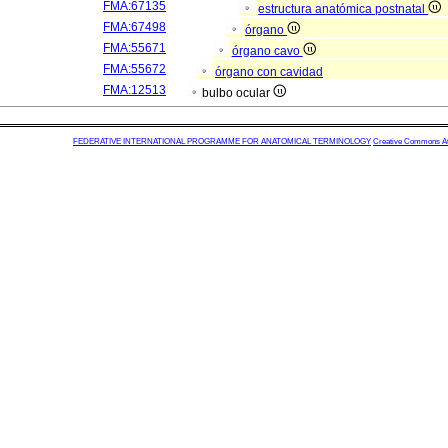
FMA:67135
estructura anatómica postnatal
FMA:67498
órgano
FMA:55671
órgano cavo
FMA:55672
órgano con cavidad
FMA:12513
bulbo ocular
FEDERATIVE INTERNATIONAL PROGRAMME FOR ANATOMICAL TERMINOLOGY
Creative Commons Attr