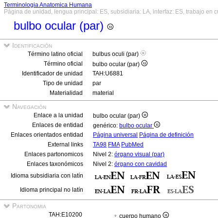
Terminologia Anatomica Humana
Página de unidad, lengua principal: ES, subsidiaria: LA, interfaz: ES, trabajo en 
bulbo ocular (par)
Identificación
Término latino oficial
bulbus oculi (par)
Término oficial
bulbo ocular (par)
Identificador de unidad
TAH:U6881
Tipo de unidad
par
Materialidad
material
Navegación
Enlace a la unidad
bulbo ocular (par)
Enlaces de entidad
genérico:
bulbo ocular
Enlaces orientados entidad
Página universal
Página de definición
External links
TA98
FMA
PubMed
Enlaces partonomicos
Nivel 2:
órgano visual (par)
Enlaces taxonómicos
Nivel 2:
órgano con cavidad
Idioma subsidiaria con latín
Idioma principal no latín
Partonomia
TAH:E10200
cuerpo humano