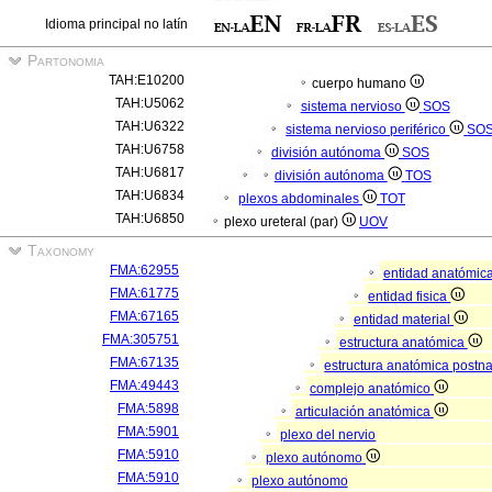
Idioma principal no latín
Partonomia
TAH:E10200
cuerpo humano
TAH:U5062
sistema nervioso
SOS
TAH:U6322
sistema nervioso periférico
SO
TAH:U6758
división autónoma
SOS
TAH:U6817
división autónoma
TOS
TAH:U6834
plexos abdominales
TOT
TAH:U6850
plexo ureteral (par)
UOV
Taxonomy
FMA:62955
entidad anatómic
FMA:61775
entidad fisica
FMA:67165
entidad material
FMA:305751
estructura anatómica
FMA:67135
estructura anatómica postn
FMA:49443
complejo anatómico
FMA:5898
articulación anatómica
FMA:5901
plexo del nervio
FMA:5910
plexo autónomo
FMA:5910
plexo autónomo