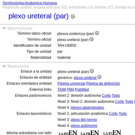
Terminologia Anatomica Humana
Página de unidad, lengua principal: ES, subsidiaria: LA, interfaz: ES, trabajo en 
plexo ureteral (par)
Identificación
Término latino oficial
plexus uretericus (par)
Término oficial
plexo ureteral (par)
Identificador de unidad
TAH:U6850
Tipo de unidad
par
Materialidad
material
Navegación
Enlace a la unidad
plexo ureteral (par)
Enlaces de entidad
genérico:
plexo ureteral
Enlaces orientados entidad
Página universal
Página de definición
External links
TA98
FMA
PubMed
Enlaces partonomicos
Nivel 2: división autónoma
Corto
Todo
Nivel 3: Nivel 2: división autónoma
Corto
Todo
Nivel 4:
plexos abdominales
Enlaces taxonómicos
Nivel 2: articulación anatómica
Corto
Todo
Nivel 3:
plexo del nervio
Nivel 4:
plexo autónomo
Idioma subsidiaria con latín