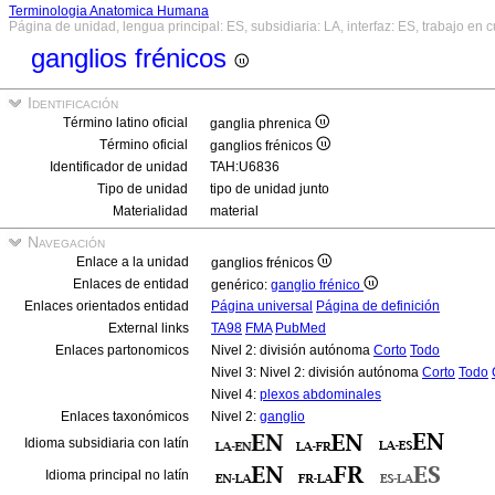
Terminologia Anatomica Humana
Página de unidad, lengua principal: ES, subsidiaria: LA, interfaz: ES, trabajo en 
ganglios frénicos
Identificación
Término latino oficial
ganglia phrenica
Término oficial
ganglios frénicos
Identificador de unidad
TAH:U6836
Tipo de unidad
tipo de unidad junto
Materialidad
material
Navegación
Enlace a la unidad
ganglios frénicos
Enlaces de entidad
genérico:
ganglio frénico
Enlaces orientados entidad
Página universal
Página de definición
External links
TA98
FMA
PubMed
Enlaces partonomicos
Nivel 2: división autónoma
Corto
Todo
Nivel 3: Nivel 2: división autónoma
Corto
Todo
Nivel 4:
plexos abdominales
Enlaces taxonómicos
Nivel 2:
ganglio
Idioma subsidiaria con latín
Idioma principal no latín