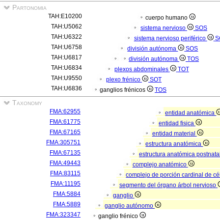
Partonomia
TAH:E10200
cuerpo humano
TAH:U5062
sistema nervioso
SOS
TAH:U6322
sistema nervioso periférico
S
TAH:U6758
división autónoma
SOS
TAH:U6817
división autónoma
TOS
TAH:U6834
plexos abdominales
TOT
TAH:U9550
plexo frénico
SOT
TAH:U6836
ganglios frénicos
TOS
Taxonomy
FMA:62955
entidad anatómica
FMA:61775
entidad fisica
FMA:67165
entidad material
FMA:305751
estructura anatómica
FMA:67135
estructura anatómica postnata
FMA:49443
complejo anatómico
FMA:83115
complejo de porción cardinal de cé
FMA:11195
segmento del órgano árbol nervioso
FMA:5884
ganglio
FMA:5889
ganglio autónomo
FMA:323347
ganglio frénico