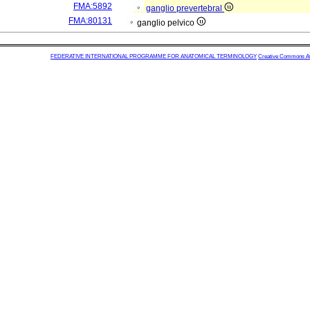
FMA:5892
ganglio prevertebral
FMA:80131
ganglio pelvico
FEDERATIVE INTERNATIONAL PROGRAMME FOR ANATOMICAL TERMINOLOGY
Creative Commons Attr