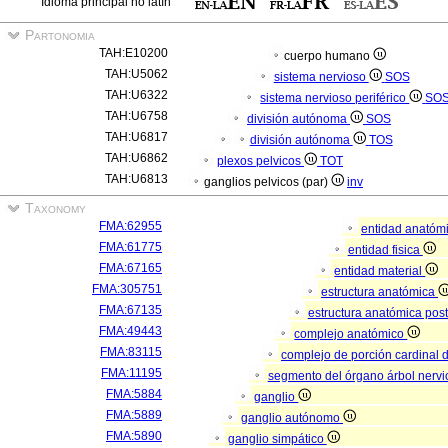
Idioma principal no latín
Partonomia
TAH:E10200
cuerpo humano
TAH:U5062
sistema nervioso
SOS
TAH:U6322
sistema nervioso periférico
SO
TAH:U6758
división autónoma
SOS
TAH:U6817
división autónoma
TOS
TAH:U6862
plexos pelvicos
TOT
TAH:U6813
ganglios pelvicos (par)
inv
Taxonomy
FMA:62955
entidad anatóm
FMA:61775
entidad fisica
FMA:67165
entidad material
FMA:305751
estructura anatómica
FMA:67135
estructura anatómica pos
FMA:49443
complejo anatómico
FMA:83115
complejo de porción cardinal 
FMA:11195
segmento del órgano árbol nerv
FMA:5884
ganglio
FMA:5889
ganglio autónomo
FMA:5890
ganglio simpático