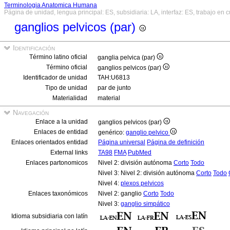
Terminologia Anatomica Humana
Página de unidad, lengua principal: ES, subsidiaria: LA, interfaz: ES, trabajo en 
ganglios pelvicos (par)
Identificación
Término latino oficial
ganglia pelvica (par)
Término oficial
ganglios pelvicos (par)
Identificador de unidad
TAH:U6813
Tipo de unidad
par de junto
Materialidad
material
Navegación
Enlace a la unidad
ganglios pelvicos (par)
Enlaces de entidad
genérico:
ganglio pelvico
Enlaces orientados entidad
Página universal
Página de definición
External links
TA98
FMA
PubMed
Enlaces partonomicos
Nivel 2: división autónoma
Corto
Todo
Nivel 3: Nivel 2: división autónoma
Corto
Todo
Nivel 4:
plexos pelvicos
Enlaces taxonómicos
Nivel 2: ganglio
Corto
Todo
Nivel 3:
ganglio simpático
Idioma subsidiaria con latín