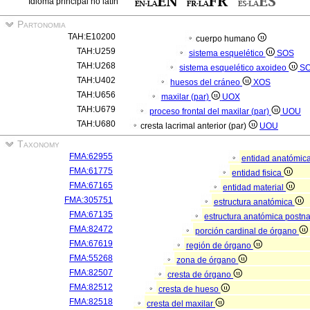
Idioma principal no latín
Partonomia
TAH:E10200
cuerpo humano
TAH:U259
sistema esquelético
SOS
TAH:U268
sistema esquelético axoideo
S
TAH:U402
huesos del cráneo
XOS
TAH:U656
maxilar (par)
UOX
TAH:U679
proceso frontal del maxilar (par)
UOU
TAH:U680
cresta lacrimal anterior (par)
UOU
Taxonomy
FMA:62955
entidad anatómic
FMA:61775
entidad fisica
FMA:67165
entidad material
FMA:305751
estructura anatómica
FMA:67135
estructura anatómica postn
FMA:82472
porción cardinal de órgano
FMA:67619
región de órgano
FMA:55268
zona de órgano
FMA:82507
cresta de órgano
FMA:82512
cresta de hueso
FMA:82518
cresta del maxilar