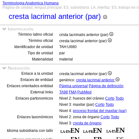
Terminologia Anatomica Humana
Página de unidad, lengua principal: ES, subsidiaria: LA, interfaz: ES, trabajo en 
cresta lacrimal anterior (par)
Identificación
Término latino oficial
crista lacrimalis anterior (par)
Término oficial
cresta lacrimal anterior (par)
Identificador de unidad
TAH:U680
Tipo de unidad
par
Materialidad
material
Navegación
Enlace a la unidad
cresta lacrimal anterior (par)
Enlaces de entidad
genérico:
cresta lacrimal anterior
Enlaces orientados entidad
Página universal
Página de definición
External links
TA98
FMA
PubMed
Enlaces partonomicos
Nivel 2: huesos del cráneo
Corto
Todo
Nivel 3: maxilar (par)
Corto
Todo
Nivel 4:
proceso frontal del maxilar (par)
Enlaces taxonómicos
Nivel 2: zona de órgano
Corto
Todo
Nivel 3:
cresta de órgano
Idioma subsidiaria con latín