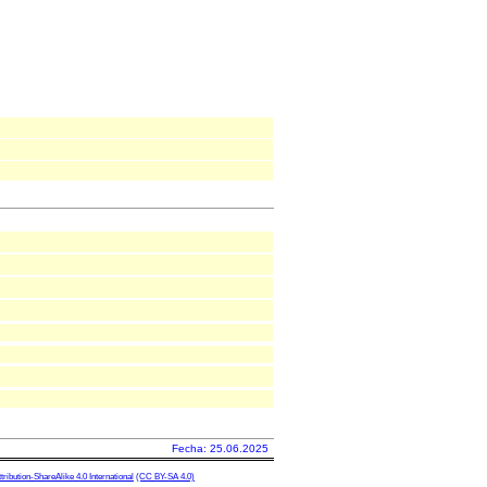
Fecha: 25.06.2025
ibution-ShareAlike 4.0 International
(CC BY-SA 4.0)