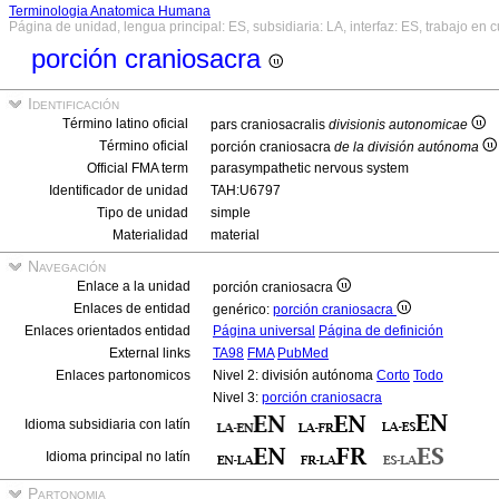
Terminologia Anatomica Humana
Página de unidad, lengua principal: ES, subsidiaria: LA, interfaz: ES, trabajo en 
porción craniosacra
Identificación
Término latino oficial
pars craniosacralis
divisionis autonomicae
Término oficial
porción craniosacra
de la división autónoma
Official FMA term
parasympathetic nervous system
Identificador de unidad
TAH:U6797
Tipo de unidad
simple
Materialidad
material
Navegación
Enlace a la unidad
porción craniosacra
Enlaces de entidad
genérico:
porción craniosacra
Enlaces orientados entidad
Página universal
Página de definición
External links
TA98
FMA
PubMed
Enlaces partonomicos
Nivel 2: división autónoma
Corto
Todo
Nivel 3:
porción craniosacra
Idioma subsidiaria con latín
Idioma principal no latín
Partonomia