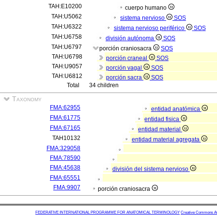
TAH:E10200
cuerpo humano
TAH:U5062
sistema nervioso
SOS
TAH:U6322
sistema nervioso periférico
SOS
TAH:U6758
división autónoma
SOS
TAH:U6797
porción craniosacra
SOS
TAH:U6798
porción craneal
SOS
TAH:U9057
porción vagal
SOS
TAH:U6812
porción sacra
SOS
Total
34 children
Taxonomy
FMA:62955
entidad anatómica
FMA:61775
entidad fisica
FMA:67165
entidad material
TAH10132
entidad material agregata
FMA:329058
FMA:78590
FMA:45638
división del sistema nervioso
FMA:65551
FMA:9907
porción craniosacra
FEDERATIVE INTERNATIONAL PROGRAMME FOR ANATOMICAL TERMINOLOGY
Creative Commons Attr