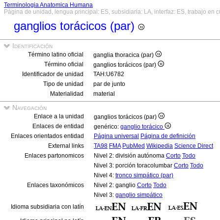
Terminologia Anatomica Humana
Página de unidad, lengua principal: ES, subsidiaria: LA, interfaz: ES, trabajo en 
ganglios torácicos (par)
Identificación
Término latino oficial
ganglia thoracica (par)
Término oficial
ganglios torácicos (par)
Identificador de unidad
TAH:U6782
Tipo de unidad
par de junto
Materialidad
material
Navegación
Enlace a la unidad
ganglios torácicos (par)
Enlaces de entidad
genérico:
ganglio torácico
Enlaces orientados entidad
Página universal
Página de definición
External links
TA98
FMA
PubMed
Wikipedia
Science Direct
Enlaces partonomicos
Nivel 2: división autónoma
Corto
Todo
Nivel 3: porción toracolumbar
Corto
Todo
Nivel 4:
tronco simpático (par)
Enlaces taxonómicos
Nivel 2: ganglio
Corto
Todo
Nivel 3:
ganglio simpático
Idioma subsidiaria con latín