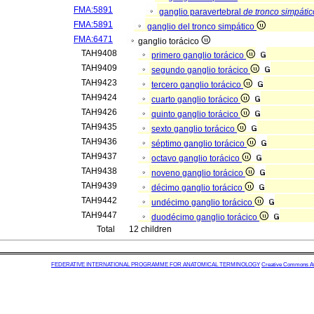
FMA:5891
ganglio paravertebral
de tronco simpátic
FMA:5891
ganglio del tronco simpático
FMA:6471
ganglio torácico
TAH9408
primero ganglio torácico
TAH9409
segundo ganglio torácico
TAH9423
tercero ganglio torácico
TAH9424
cuarto ganglio torácico
TAH9426
quinto ganglio torácico
TAH9435
sexto ganglio torácico
TAH9436
séptimo ganglio torácico
TAH9437
octavo ganglio torácico
TAH9438
noveno ganglio torácico
TAH9439
décimo ganglio torácico
TAH9442
undécimo ganglio torácico
TAH9447
duodécimo ganglio torácico
Total
12 children
FEDERATIVE INTERNATIONAL PROGRAMME FOR ANATOMICAL TERMINOLOGY
Creative Commons Attr