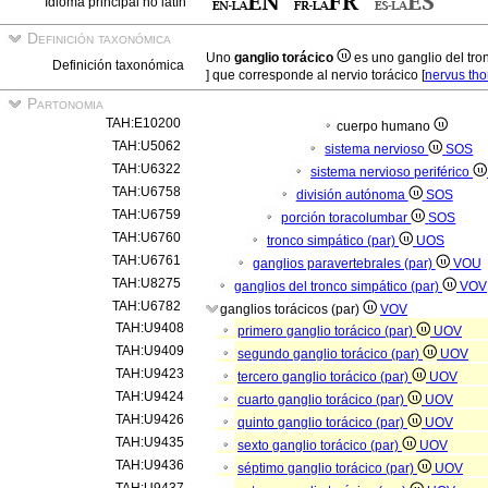
Idioma principal no latín
Definición taxonómica
Uno
ganglio torácico
es uno ganglio del tro
Definición taxonómica
] que corresponde al nervio torácico [
nervus th
Partonomia
TAH:E10200
cuerpo humano
TAH:U5062
sistema nervioso
SOS
TAH:U6322
sistema nervioso periférico
TAH:U6758
división autónoma
SOS
TAH:U6759
porción toracolumbar
SOS
TAH:U6760
tronco simpático (par)
UOS
TAH:U6761
ganglios paravertebrales (par)
VOU
TAH:U8275
ganglios del tronco simpático (par)
VOV
TAH:U6782
ganglios torácicos (par)
VOV
TAH:U9408
primero ganglio torácico (par)
UOV
TAH:U9409
segundo ganglio torácico (par)
UOV
TAH:U9423
tercero ganglio torácico (par)
UOV
TAH:U9424
cuarto ganglio torácico (par)
UOV
TAH:U9426
quinto ganglio torácico (par)
UOV
TAH:U9435
sexto ganglio torácico (par)
UOV
TAH:U9436
séptimo ganglio torácico (par)
UOV