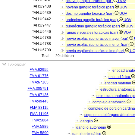
TAH:U9437
octavo ganglio torácico (par)
UOV
TAH:U9438
noveno ganglio torácico (par)
UOV
TAH:U9439
décimo ganglio torácico (par)
UOV
TAH:U9442
undécimo ganglio torácico (par)
UOV
TAH:U9447
duodécimo ganglio torácico (par)
UOV
TAH:U9446
ramas viscerales torácicas (par)
VOV
TAH:U6786
nervio esplácnico torácico mayor (par)
TAH:U6788
nervio esplácnico torácico menor (par)
TAH:U6790
nervio esplácnico torácico imo (par)
U
Total
20 children
Taxonomy
FMA:62955
entidad anat
FMA:61775
entidad fisica
FMA:67165
entidad material
FMA:305751
estructura anatómic
FMA:67135
estructura anatómica p
FMA:49443
complejo anatómico
FMA:83115
complejo de porción cardina
FMA:11195
segmento del órgano árbol ne
FMA:5884
ganglio
FMA:5889
ganglio autónomo
FMA:5890
ganglio simpático