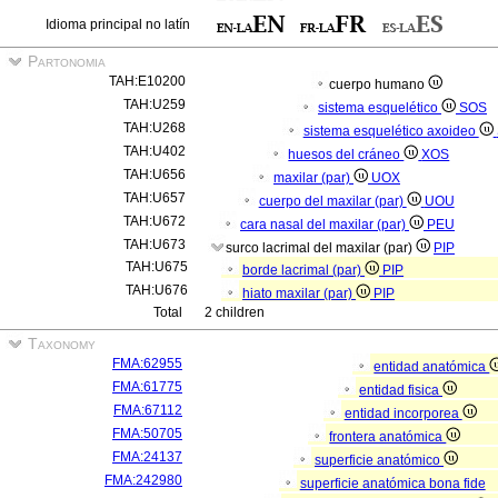
Idioma principal no latín
Partonomia
TAH:E10200
cuerpo humano
TAH:U259
sistema esquelético
SOS
TAH:U268
sistema esquelético axoideo
TAH:U402
huesos del cráneo
XOS
TAH:U656
maxilar (par)
UOX
TAH:U657
cuerpo del maxilar (par)
UOU
TAH:U672
cara nasal del maxilar (par)
PEU
TAH:U673
surco lacrimal del maxilar (par)
PIP
TAH:U675
borde lacrimal (par)
PIP
TAH:U676
hiato maxilar (par)
PIP
Total
2 children
Taxonomy
FMA:62955
entidad anatómica
FMA:61775
entidad fisica
FMA:67112
entidad incorporea
FMA:50705
frontera anatómica
FMA:24137
superficie anatómico
FMA:242980
superficie anatómica bona fide