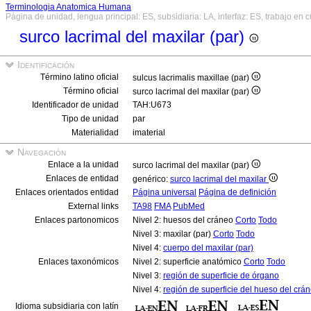
Terminologia Anatomica Humana
Página de unidad, lengua principal: ES, subsidiaria: LA, interfaz: ES, trabajo en 
surco lacrimal del maxilar (par)
Identificación
Término latino oficial
sulcus lacrimalis maxillae (par)
Término oficial
surco lacrimal del maxilar (par)
Identificador de unidad
TAH:U673
Tipo de unidad
par
Materialidad
imaterial
Navegación
Enlace a la unidad
surco lacrimal del maxilar (par)
Enlaces de entidad
genérico:
surco lacrimal del maxilar
Enlaces orientados entidad
Página universal
Página de definición
External links
TA98
FMA
PubMed
Enlaces partonomicos
Nivel 2: huesos del cráneo
Corto
Todo
Nivel 3: maxilar (par)
Corto
Todo
Nivel 4:
cuerpo del maxilar (par)
Enlaces taxonómicos
Nivel 2: superficie anatómico
Corto
Todo
Nivel 3:
región de superficie de órgano
Nivel 4:
región de superficie del hueso del crá
Idioma subsidiaria con latín