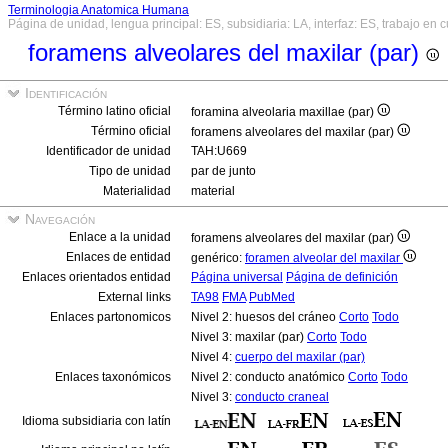
Terminologia Anatomica Humana
Página de unidad, lengua principal: ES, subsidiaria: LA, interfaz: ES, trabajo en 
foramens alveolares del maxilar (par)
Identificación
Término latino oficial
foramina alveolaria maxillae (par)
Término oficial
foramens alveolares del maxilar (par)
Identificador de unidad
TAH:U669
Tipo de unidad
par de junto
Materialidad
material
Navegación
Enlace a la unidad
foramens alveolares del maxilar (par)
Enlaces de entidad
genérico:
foramen alveolar del maxilar
Enlaces orientados entidad
Página universal
Página de definición
External links
TA98
FMA
PubMed
Enlaces partonomicos
Nivel 2: huesos del cráneo
Corto
Todo
Nivel 3: maxilar (par)
Corto
Todo
Nivel 4:
cuerpo del maxilar (par)
Enlaces taxonómicos
Nivel 2: conducto anatómico
Corto
Todo
Nivel 3:
conducto craneal
Idioma subsidiaria con latín