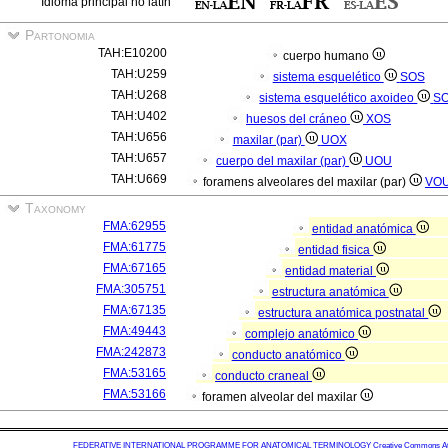
Idioma principal no latín
Partonomia
TAH:E10200
cuerpo humano
TAH:U259
sistema esquelético
SOS
TAH:U268
sistema esquelético axoideo
S
TAH:U402
huesos del cráneo
XOS
TAH:U656
maxilar (par)
UOX
TAH:U657
cuerpo del maxilar (par)
UOU
TAH:U669
foramens alveolares del maxilar (par)
VO
Taxonomy
FMA:62955
entidad anatómica
FMA:61775
entidad fisica
FMA:67165
entidad material
FMA:305751
estructura anatómica
FMA:67135
estructura anatómica postnatal
FMA:49443
complejo anatómico
FMA:242873
conducto anatómico
FMA:53165
conducto craneal
FMA:53166
foramen alveolar del maxilar
FEDERATIVE INTERNATIONAL PROGRAMME FOR ANATOMICAL TERMINOLOGY
Creative Commons Attr