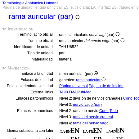
Terminologia Anatomica Humana
Página de unidad, lengua principal: ES, subsidiaria: LA, interfaz: ES, trabajo en 
rama auricular (par)
Identificación
Término latino oficial
ramus auricularis
nervi vagi
(par)
Término oficial
rama auricular
del nervio vago
(par)
Identificador de unidad
TAH:U6522
Tipo de unidad
par
Materialidad
material
Navegación
Enlace a la unidad
rama auricular (par)
Enlaces de entidad
genérico:
rama auricular
Enlaces orientados entidad
Página universal
Página de definición
External links
TA98
FMA
PubMed
Enlaces partonomicos
Nivel 2: división de nervios craneales
Corto
To
Nivel 3:
nervio vago (par)
Enlaces taxonómicos
Nivel 2: rama de nervio
Corto
Todo
Nivel 3:
rama del nervio craneal
Nivel 4:
rama del nervio vago
Idioma subsidiaria con latín