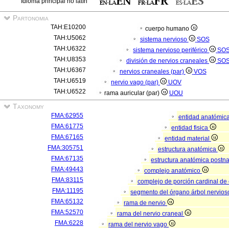
Idioma principal no latín
Partonomia
TAH:E10200
cuerpo humano
TAH:U5062
sistema nervioso
SOS
TAH:U6322
sistema nervioso periférico
SO
TAH:U8353
división de nervios craneales
SO
TAH:U6367
nervios craneales (par)
VOS
TAH:U6519
nervio vago (par)
UOV
TAH:U6522
rama auricular (par)
UOU
Taxonomy
FMA:62955
entidad anatómic
FMA:61775
entidad fisica
FMA:67165
entidad material
FMA:305751
estructura anatómica
FMA:67135
estructura anatómica postn
FMA:49443
complejo anatómico
FMA:83115
complejo de porción cardinal de
FMA:11195
segmento del órgano árbol nervio
FMA:65132
rama de nervio
FMA:52570
rama del nervio craneal
FMA:6228
rama del nervio vago