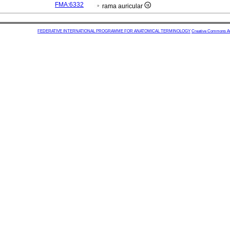
FMA:6332
rama auricular
FEDERATIVE INTERNATIONAL PROGRAMME FOR ANATOMICAL TERMINOLOGY
Creative Commons Attr