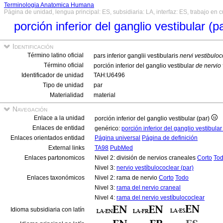
Terminologia Anatomica Humana
Página de unidad, lengua principal: ES, subsidiaria: LA, interfaz: ES, trabajo en 
porción inferior del ganglio vestibular (p
Identificación
Término latino oficial
pars inferior ganglii vestibularis
nervi vestibuloc
Término oficial
porción inferior del ganglio vestibular
de nervio 
Identificador de unidad
TAH:U6496
Tipo de unidad
par
Materialidad
material
Navegación
Enlace a la unidad
porción inferior del ganglio vestibular (par)
Enlaces de entidad
genérico:
porción inferior del ganglio vestibula
Enlaces orientados entidad
Página universal
Página de definición
External links
TA98
PubMed
Enlaces partonomicos
Nivel 2: división de nervios craneales
Corto
To
Nivel 3:
nervio vestíbulococlear (par)
Enlaces taxonómicos
Nivel 2: rama de nervio
Corto
Todo
Nivel 3:
rama del nervio craneal
Nivel 4:
rama del nervio vestíbulococlear
Idioma subsidiaria con latín