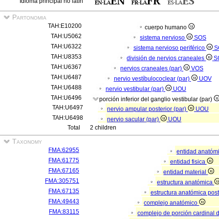
Idioma principal no latín
Partonomia
TAH:E10200
cuerpo humano
TAH:U5062
sistema nervioso
SOS
TAH:U6322
sistema nervioso periférico
S
TAH:U8353
división de nervios craneales
S
TAH:U6367
nervios craneales (par)
VOS
TAH:U6487
nervio vestíbulococlear (par)
UOV
TAH:U6488
nervio vestibular (par)
UOU
TAH:U6496
porción inferior del ganglio vestibular (par)
TAH:U6497
nervio ampular posterior (par)
UOU
TAH:U6498
nervio sacular (par)
UOU
Total
2 children
Taxonomy
FMA:62955
entidad anatóm
FMA:61775
entidad fisica
FMA:67165
entidad material
FMA:305751
estructura anatómica
FMA:67135
estructura anatómica pos
FMA:49443
complejo anatómico
FMA:83115
complejo de porción cardinal 