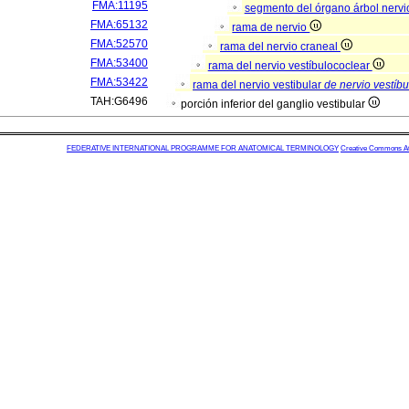
FMA:11195
segmento del órgano árbol nerv
FMA:65132
rama de nervio
FMA:52570
rama del nervio craneal
FMA:53400
rama del nervio vestíbulococlear
FMA:53422
rama del nervio vestibular
de nervio vestíb
TAH:G6496
porción inferior del ganglio vestibular
FEDERATIVE INTERNATIONAL PROGRAMME FOR ANATOMICAL TERMINOLOGY
Creative Commons Attr