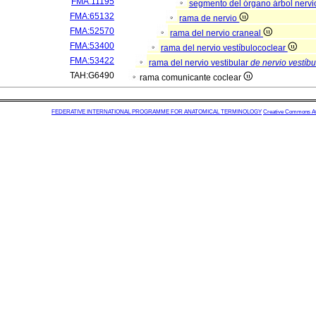
FMA:11195
segmento del órgano árbol nerv
FMA:65132
rama de nervio
FMA:52570
rama del nervio craneal
FMA:53400
rama del nervio vestíbulococlear
FMA:53422
rama del nervio vestibular
de nervio vestíb
TAH:G6490
rama comunicante coclear
FEDERATIVE INTERNATIONAL PROGRAMME FOR ANATOMICAL TERMINOLOGY
Creative Commons Attr