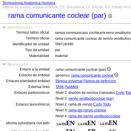
Terminologia Anatomica Humana
Página de unidad, lengua principal: ES, subsidiaria: LA, interfaz: ES, trabajo en 
rama comunicante coclear (par)
Identificación
Término latino oficial
ramus communicans cochlearis
nervi vestibulo
Término oficial
rama comunicante coclear
de nervio vestíbuloc
Identificador de unidad
TAH:U6490
Tipo de unidad
par
Materialidad
material
Navegación
Enlace a la unidad
rama comunicante coclear (par)
Enlaces de entidad
genérico:
rama comunicante coclear
Enlaces orientados entidad
Página universal
Página de definición
External links
TA98
PubMed
Enlaces partonomicos
Nivel 2: división de nervios craneales
Corto
To
Nivel 3:
nervio vestíbulococlear (par)
Enlaces taxonómicos
Nivel 2: rama de nervio
Corto
Todo
Nivel 3:
rama del nervio craneal
Nivel 4:
rama del nervio vestíbulococlear
Idioma subsidiaria con latín