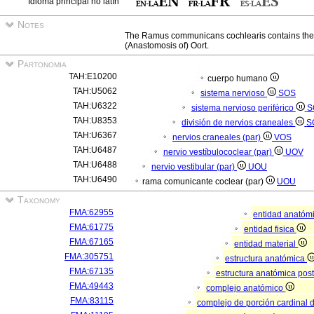
Idioma principal no latín
Notes
The Ramus communicans cochlearis contains the Ef
(Anastomosis of) Oort.
Partonomia
TAH:E10200
cuerpo humano
TAH:U5062
sistema nervioso
SOS
TAH:U6322
sistema nervioso periférico
S
TAH:U8353
división de nervios craneales
S
TAH:U6367
nervios craneales (par)
VOS
TAH:U6487
nervio vestíbulococlear (par)
UOV
TAH:U6488
nervio vestibular (par)
UOU
TAH:U6490
rama comunicante coclear (par)
UOU
Taxonomy
FMA:62955
entidad anatóm
FMA:61775
entidad fisica
FMA:67165
entidad material
FMA:305751
estructura anatómica
FMA:67135
estructura anatómica pos
FMA:49443
complejo anatómico
FMA:83115
complejo de porción cardinal 