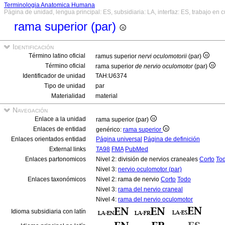
Terminologia Anatomica Humana
Página de unidad, lengua principal: ES, subsidiaria: LA, interfaz: ES, trabajo en 
rama superior (par)
Identificación
Término latino oficial
ramus superior
nervi oculomotorii
(par)
Término oficial
rama superior
de nervio oculomotor
(par)
Identificador de unidad
TAH:U6374
Tipo de unidad
par
Materialidad
material
Navegación
Enlace a la unidad
rama superior (par)
Enlaces de entidad
genérico:
rama superior
Enlaces orientados entidad
Página universal
Página de definición
External links
TA98
FMA
PubMed
Enlaces partonomicos
Nivel 2: división de nervios craneales
Corto
To
Nivel 3:
nervio oculomotor (par)
Enlaces taxonómicos
Nivel 2: rama de nervio
Corto
Todo
Nivel 3:
rama del nervio craneal
Nivel 4:
rama del nervio oculomotor
Idioma subsidiaria con latín