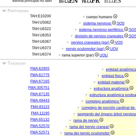
Idioma principal no latín
Partonomia
TAH:E10200
cuerpo humano
TAH:U5062
sistema nervioso
SOS
TAH:U6322
sistema nervioso periférico
SO
TAH:U8353
división de nervios craneales
SO
TAH:U6367
nervios craneales (par)
VOS
TAH:U6373
nervio oculomotor (par)
UOV
TAH:U6374
rama superior (par)
UOU
Taxonomy
FMA:62955
entidad anatómic
FMA:61775
entidad fisica
FMA:67165
entidad material
FMA:305751
estructura anatómica
FMA:67135
estructura anatómica postn
FMA:49443
complejo anatómico
FMA:83115
complejo de porción cardinal de
FMA:11195
segmento del órgano árbol nervio
FMA:65132
rama de nervio
FMA:52570
rama del nervio craneal
FMA:52571
rama del nervio oculomotor