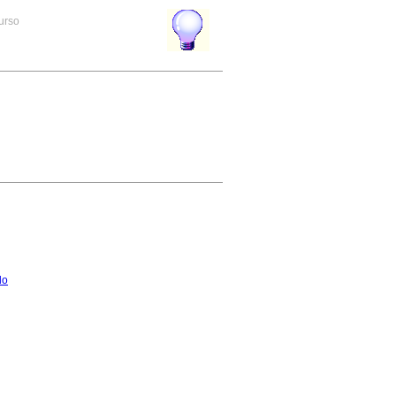
curso
do