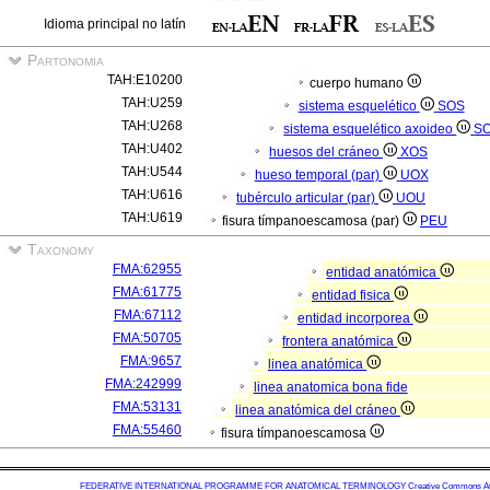
Idioma principal no latín
Partonomia
TAH:E10200
cuerpo humano
TAH:U259
sistema esquelético
SOS
TAH:U268
sistema esquelético axoideo
S
TAH:U402
huesos del cráneo
XOS
TAH:U544
hueso temporal (par)
UOX
TAH:U616
tubérculo articular (par)
UOU
TAH:U619
fisura tímpanoescamosa (par)
PEU
Taxonomy
FMA:62955
entidad anatómica
FMA:61775
entidad fisica
FMA:67112
entidad incorporea
FMA:50705
frontera anatómica
FMA:9657
linea anatómica
FMA:242999
linea anatomica bona fide
FMA:53131
linea anatómica del cráneo
FMA:55460
fisura tímpanoescamosa
FEDERATIVE INTERNATIONAL PROGRAMME FOR ANATOMICAL TERMINOLOGY
Creative Commons Attr