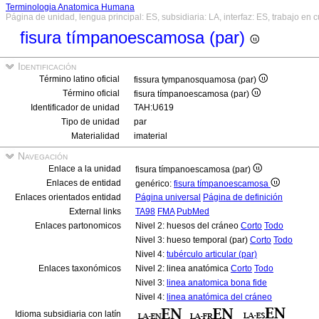
Terminologia Anatomica Humana
Página de unidad, lengua principal: ES, subsidiaria: LA, interfaz: ES, trabajo en 
fisura tímpanoescamosa (par)
Identificación
Término latino oficial
fissura tympanosquamosa (par)
Término oficial
fisura tímpanoescamosa (par)
Identificador de unidad
TAH:U619
Tipo de unidad
par
Materialidad
imaterial
Navegación
Enlace a la unidad
fisura tímpanoescamosa (par)
Enlaces de entidad
genérico:
fisura tímpanoescamosa
Enlaces orientados entidad
Página universal
Página de definición
External links
TA98
FMA
PubMed
Enlaces partonomicos
Nivel 2: huesos del cráneo
Corto
Todo
Nivel 3: hueso temporal (par)
Corto
Todo
Nivel 4:
tubérculo articular (par)
Enlaces taxonómicos
Nivel 2: linea anatómica
Corto
Todo
Nivel 3:
linea anatomica bona fide
Nivel 4:
linea anatómica del cráneo
Idioma subsidiaria con latín