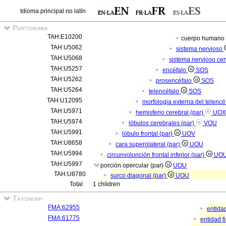
Idioma principal no latín
Partonomia
TAH:E10200
cuerpo humano
TAH:U5062
sistema nervioso
TAH:U5068
sistema nervioso cen
TAH:U5257
encéfalo
SOS
TAH:U5262
prosencéfalo
SOS
TAH:U5264
telencéfalo
SOS
TAH:U12095
morfologia externa del telencé
TAH:U5971
hemisferio cerebral (par)
UOX
TAH:U5974
lóbulos cerebrales (par)
VOU
TAH:U5991
lóbulo frontal (par)
UOV
TAH:U8658
cara superolateral (par)
UOU
TAH:U5994
circunvolunción frontal inferior (par)
UO
TAH:U5997
porción opercular (par)
UOU
TAH:U8780
surco diagonal (par)
UOU
Total
1 children
Taxonomy
FMA:62955
entida
FMA:61775
entidad f