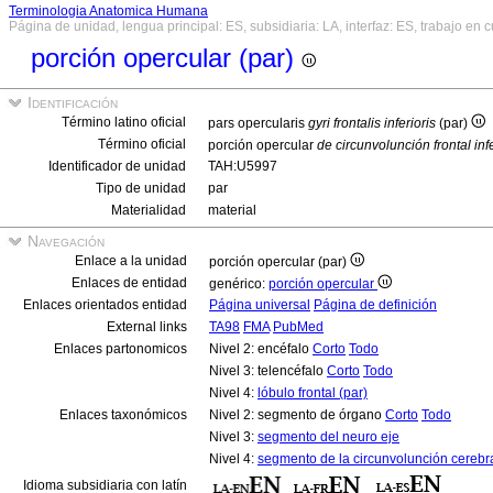
Terminologia Anatomica Humana
Página de unidad, lengua principal: ES, subsidiaria: LA, interfaz: ES, trabajo en 
porción opercular (par)
Identificación
Término latino oficial
pars opercularis
gyri frontalis inferioris
(par)
Término oficial
porción opercular
de circunvolunción frontal inf
Identificador de unidad
TAH:U5997
Tipo de unidad
par
Materialidad
material
Navegación
Enlace a la unidad
porción opercular (par)
Enlaces de entidad
genérico:
porción opercular
Enlaces orientados entidad
Página universal
Página de definición
External links
TA98
FMA
PubMed
Enlaces partonomicos
Nivel 2: encéfalo
Corto
Todo
Nivel 3: telencéfalo
Corto
Todo
Nivel 4:
lóbulo frontal (par)
Enlaces taxonómicos
Nivel 2: segmento de órgano
Corto
Todo
Nivel 3:
segmento del neuro eje
Nivel 4:
segmento de la circunvolunción cerebr
Idioma subsidiaria con latín