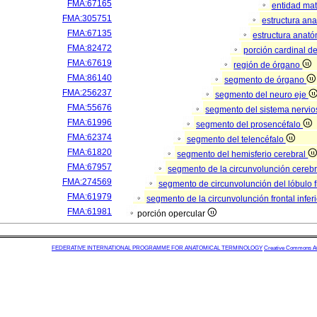
FMA:67165
entidad mat
FMA:305751
estructura an
FMA:67135
estructura anató
FMA:82472
porción cardinal d
FMA:67619
región de órgano
FMA:86140
segmento de órgano
FMA:256237
segmento del neuro eje
FMA:55676
segmento del sistema nervio
FMA:61996
segmento del prosencéfalo
FMA:62374
segmento del telencéfalo
FMA:61820
segmento del hemisferio cerebral
FMA:67957
segmento de la circunvolunción cereb
FMA:274569
segmento de circunvolunción del lóbulo f
FMA:61979
segmento de la circunvolunción frontal infer
FMA:61981
porción opercular
FEDERATIVE INTERNATIONAL PROGRAMME FOR ANATOMICAL TERMINOLOGY
Creative Commons Attr