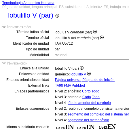
Terminologia Anatomica Humana
Página de unidad, lengua principal: ES, subsidiaria: LA, interfaz: ES, trabajo en 
lobulillo V (par)
Identificación
Término latino oficial
lobulus V
cerebelli
(par)
Término oficial
lobulillo V
del cerebelo
(par)
Identificador de unidad
TAH:U5712
Tipo de unidad
par
Materialidad
material
Navegación
Enlace a la unidad
lobulillo V (par)
Enlaces de entidad
genérico:
lobulillo V
Enlaces orientados entidad
Página universal
Página de definición
External links
TA98
FMA
PubMed
Enlaces partonomicos
Nivel 2: encéfalo
Corto
Todo
Nivel 3: cerebelo
Corto
Todo
Nivel 4:
lóbulo anterior del cerebelo
Enlaces taxonómicos
Nivel 2: región del complejo del sistema nervio
Nivel 3:
segmento del complejo del sistema ner
Nivel 4:
segmento del metencéfalo
Idioma subsidiaria con latín