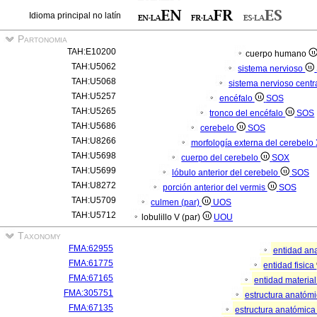
Idioma principal no latín
Partonomia
TAH:E10200
cuerpo humano
TAH:U5062
sistema nervioso
TAH:U5068
sistema nervioso centr
TAH:U5257
encéfalo
SOS
TAH:U5265
tronco del encéfalo
SOS
TAH:U5686
cerebelo
SOS
TAH:U8266
morfología externa del cerebelo
TAH:U5698
cuerpo del cerebelo
SOX
TAH:U5699
lóbulo anterior del cerebelo
SOS
TAH:U8272
porción anterior del vermis
SOS
TAH:U5709
culmen (par)
UOS
TAH:U5712
lobulillo V (par)
UOU
Taxonomy
FMA:62955
entidad an
FMA:61775
entidad fisica
FMA:67165
entidad materia
FMA:305751
estructura anatóm
FMA:67135
estructura anatómica