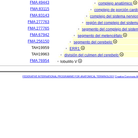
FMA:49443
complejo anatómico
FMA:83115
complejo de porción cardi
FMA:83143
complejo del sistema nervio
FMA:277763
región del complejo del sistem
FMA:277765
segmento del complejo del siste
FMA:67942
segmento del metencéfalo
FMA:256150
segmento del cerebelo
TAH19959
ERR1
TAH19963
división del culmen
del cerebelo
FMA:76954
lobulillo V
FEDERATIVE INTERNATIONAL PROGRAMME FOR ANATOMICAL TERMINOLOGY
Creative Commons Attr